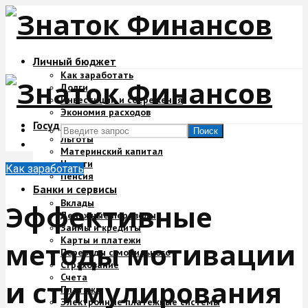
Личный бюджет
Как заработать
Долги
Инвестиции и сбережения
Экономия расходов
Государство и деньги
Поиск
Льготы
Материнский капитал
Налоги
Как заработать
Пенсия
Банки и сервисы
Вклады
Эффективные
Денежные переводы
Займы и кредиты
Карты и платежи
методы мотивации
Переводы с мобильного
Страхование
Счета
и стимулирования
Платежи
Электронные платежные системы