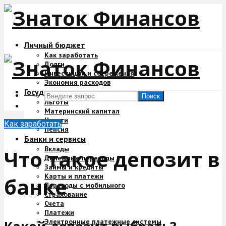
Личный бюджет
Как заработать
Долги
Инвестиции и сбережения
Экономия расходов
Государство и деньги
Поиск
Льготы
Материнский капитал
Налоги
Как заработать
Пенсия
Банки и сервисы
Вклады
Что такое депозит в
Денежные переводы
Займы и кредиты
Карты и платежи
банке
Переводы с мобильного
Страхование
Счета
Платежи
Электронные платежные системы