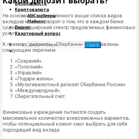
Какой депозит выбрать?
Безопасность
Криптовалюта
На основании перечисленного выше списка видов
ASIC майнеры
Майнинг
вкладов, можно говорит о том, что в каждом банке
Бизнес
существует широкий спектр предлагаемых финансовых
Квартирный вопрос
услуг.
К примеру, депозиты «Сбербанка» представлены
Поиск
следующим перечнем:
«Сохраняй».
«Пополняй».
«Управляй».
«Подари жизнь».
«Мультивалютный депозит Сбербанка России».
«Международный».
Сберегательный счёт.
Финансовые учреждения пытаются создать
максимальное количество всевозможных вариантов,
чтобы потенциальный клиент смог выбрать для себя
подходящий вид вклада.