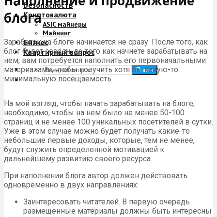
Наполнение и продвижение
Безопасность
блога
Криптовалюта
ASIC майнеры
Майнинг
Заработок на блоге начинается не сразу. После того, как
Бизнес
блог будет создан, до того как начнете зарабатывать на
Квартирный вопрос
нем, вам потребуется наполнить его первоначальными
материалами, чтобы получить хотя бы какую-то
Поиск
минимальную посещаемость.
На мой взгляд, чтобы начать зарабатывать на блоге,
необходимо, чтобы на нем было не менее 50-100
страниц и не менее 100 уникальных посетителей в сутки.
Уже в этом случае можно будет получать какие-то
небольшие первые доходы, которые, тем не менее,
будут служить определенной мотивацией к
дальнейшему развитию своего ресурса.
При наполнении блога автор должен действовать
одновременно в двух направлениях:
Заинтересовать читателей. В первую очередь
размещенные материалы должны быть интересны