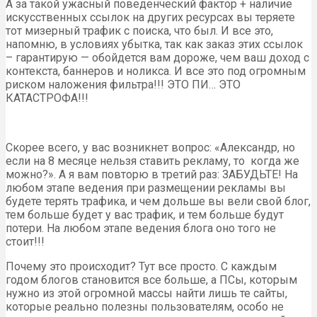
А за такой ужасный поведенческий фактор + наличие
искусственных ссылок на других ресурсах вы теряете
тот мизерный трафик с поиска, что был. И все это,
напомню, в условиях убытка, так как заказ этих ссылок
– гарантирую — обойдется вам дороже, чем ваш доход с
контекста, баннеров и ноликса. И все это под огромным
риском наложения фильтра!!! ЭТО ПИ… ЭТО
КАТАСТРОФА!!!
Скорее всего, у вас возникнет вопрос: «Александр, но
если на 8 месяце нельзя ставить рекламу, то когда же
можно?». А я вам повторю в третий раз: ЗАБУДЬТЕ! На
любом этапе ведения при размещении рекламы вы
будете терять трафика, и чем дольше вы вели свой блог,
тем больше будет у вас трафик, и тем больше будут
потери. На любом этапе ведения блога оно того не
стоит!!!
Почему это происходит? Тут все просто. С каждым
годом блогов становится все больше, а ПСы, которым
нужно из этой огромной массы найти лишь те сайты,
которые реально полезны пользователям, особо не