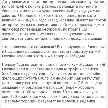
Да, уважаемые читатели, стратегия, а-ля «напишу статьи,
попрет траф с поиска, размещу рекламу в контексте,
баннерах и ноликсе и будет пассивный доход» уже не
работает! Вернее она работает, но лишь для тех, кто
начинал минимум 2 года назад, и сейчас имеют неплохой
авторитет в глазах поисковиков. Они уже доказали, что
являются полезными ресурсами, поэтому ПСы
закрывают на рекламу глаза, а посещаемость этих
сайтов дает действительно неплохой доход с рекламы
Что происходит с новичками? Все популярные блоггеры
и СЕОшники рекомендуют им ставить рекламу на 7-8
месяце ведения блога, я же говорю: забудьте!
Почему? Да потому что станет только хуже! Даже на 7-8
месяце если вы поставите рекламу, трафик с поиска
(особенно с гугла) упадет. Гуглу важен контент, а ребят,
желающих срубить бабло, он не любит. Как результат,
даже если у вас очень крутой контент, на 7-8 месяце до
размещения рекламы у вас будет (берем хорошие
результаты) 100 человек с гугла, 50 с яндекса и пусть
еще 150 – закладки + соц.сети и так далее. Такие цифры
– реально хороший результат на 8 месяце ведения.