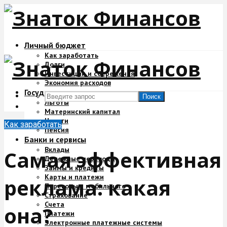
Личный бюджет
Как заработать
Долги
Инвестиции и сбережения
Экономия расходов
Государство и деньги
Поиск
Льготы
Материнский капитал
Налоги
Как заработать
Пенсия
Банки и сервисы
Вклады
Самая эффективная
Денежные переводы
Займы и кредиты
Карты и платежи
реклама: какая
Переводы с мобильного
Страхование
Счета
она?
Платежи
Электронные платежные системы