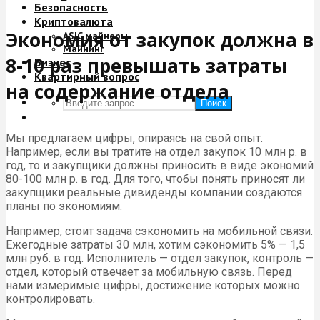
Безопасность
Криптовалюта
Экономия от закупок должна в
ASIC майнеры
Майнинг
8-10 раз превышать затраты
Бизнес
Квартирный вопрос
на содержание отдела
Поиск
Мы предлагаем цифры, опираясь на свой опыт.
Например, если вы тратите на отдел закупок 10 млн р. в
год, то и закупщики должны приносить в виде экономий
80-100 млн р. в год. Для того, чтобы понять приносят ли
закупщики реальные дивиденды компании создаются
планы по экономиям.
Например, стоит задача сэкономить на мобильной связи.
Ежегодные затраты 30 млн, хотим сэкономить 5% — 1,5
млн руб. в год. Исполнитель — отдел закупок, контроль —
отдел, который отвечает за мобильную связь. Перед
нами измеримые цифры, достижение которых можно
контролировать.