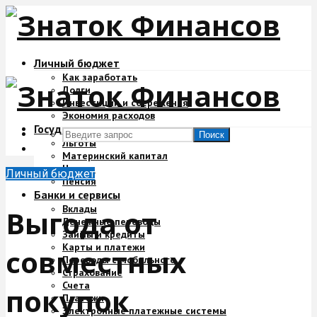
Личный бюджет
Как заработать
Долги
Инвестиции и сбережения
Экономия расходов
Государство и деньги
Поиск
Льготы
Материнский капитал
Налоги
Личный бюджет
Пенсия
Банки и сервисы
Вклады
Выгода от
Денежные переводы
Займы и кредиты
Карты и платежи
совместных
Переводы с мобильного
Страхование
Счета
покупок
Платежи
Электронные платежные системы