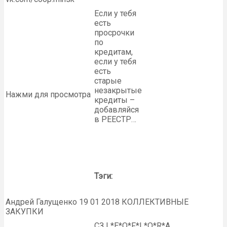
Если у тебя
есть
просрочки
по
кредитам,
если у тебя
есть
старые
незакрытые
Нажми для просмотра
кредиты –
добавляйся
в РЕЕСТР…
Тэги:
Андрей Галущенко 19 01 2018 КОЛЛЕКТИВНЫЕ
ЗАКУПКИ
СЗ L*E*O*F*L*O*R*A