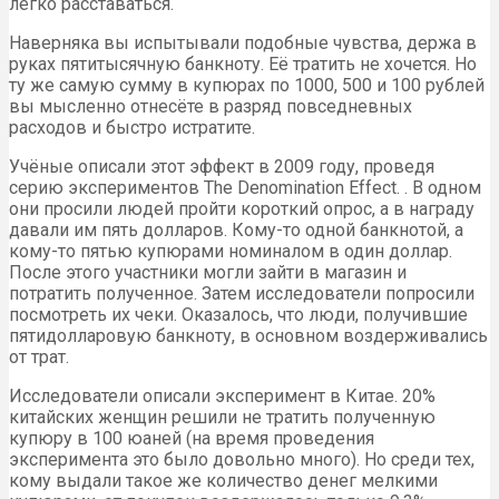
легко расставаться.
Наверняка вы испытывали подобные чувства, держа в
руках пятитысячную банкноту. Её тратить не хочется. Но
ту же самую сумму в купюрах по 1000, 500 и 100 рублей
вы мысленно отнесёте в разряд повседневных
расходов и быстро истратите.
Учёные описали этот эффект в 2009 году, проведя
серию экспериментов The Denomination Effect. . В одном
они просили людей пройти короткий опрос, а в награду
давали им пять долларов. Кому-то одной банкнотой, а
кому-то пятью купюрами номиналом в один доллар.
После этого участники могли зайти в магазин и
потратить полученное. Затем исследователи попросили
посмотреть их чеки. Оказалось, что люди, получившие
пятидолларовую банкноту, в основном воздерживались
от трат.
Исследователи описали эксперимент в Китае. 20%
китайских женщин решили не тратить полученную
купюру в 100 юаней (на время проведения
эксперимента это было довольно много). Но среди тех,
кому выдали такое же количество денег мелкими