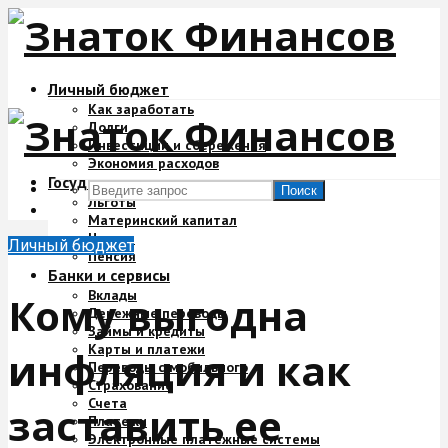
Личный бюджет
Как заработать
Долги
Инвестиции и сбережения
Экономия расходов
Государство и деньги
Поиск
Льготы
Материнский капитал
Налоги
Личный бюджет
Пенсия
Банки и сервисы
Вклады
Кому выгодна
Денежные переводы
Займы и кредиты
Карты и платежи
инфляция и как
Переводы с мобильного
Страхование
Счета
заставить ее
Платежи
Электронные платежные системы