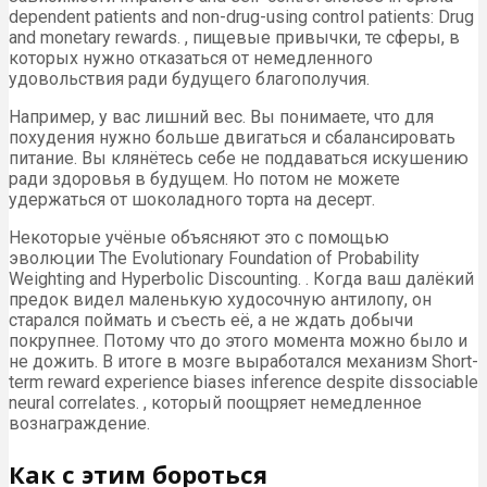
dependent patients and non-drug-using control patients: Drug
and monetary rewards. , пищевые привычки, те сферы, в
которых нужно отказаться от немедленного
удовольствия ради будущего благополучия.
Например, у вас лишний вес. Вы понимаете, что для
похудения нужно больше двигаться и сбалансировать
питание. Вы клянётесь себе не поддаваться искушению
ради здоровья в будущем. Но потом не можете
удержаться от шоколадного торта на десерт.
Некоторые учёные объясняют это с помощью
эволюции The Evolutionary Foundation of Probability
Weighting and Hyperbolic Discounting. . Когда ваш далёкий
предок видел маленькую худосочную антилопу, он
старался поймать и съесть её, а не ждать добычи
покрупнее. Потому что до этого момента можно было и
не дожить. В итоге в мозге выработался механизм Short-
term reward experience biases inference despite dissociable
neural correlates. , который поощряет немедленное
вознаграждение.
Как с этим бороться