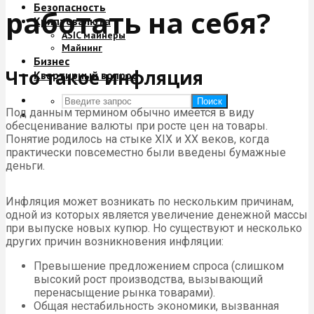
Безопасность
работать на себя?
Криптовалюта
ASIC майнеры
Майнинг
Бизнес
Что такое инфляция
Квартирный вопрос
Поиск
Под данным термином обычно имеется в виду
обесценивание валюты при росте цен на товары.
Понятие родилось на стыке XIX и XX веков, когда
практически повсеместно были введены бумажные
деньги.
Инфляция может возникать по нескольким причинам,
одной из которых является увеличение денежной массы
при выпуске новых купюр. Но существуют и несколько
других причин возникновения инфляции:
Превышение предложением спроса (слишком
высокий рост производства, вызывающий
перенасыщение рынка товарами).
Общая нестабильность экономики, вызванная