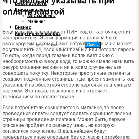
Что нельзя указывать при
Безопасность
оплате картой
Криптовалюта
ASIC майнеры
Майнинг
Бизнес
Если магазин запрашивает ПИН-код от карточки, стоит
Квартирный вопрос
насторожиться. Эта информация не должна быть
рассекречена никому. Даже сотрудник банка не может
Поиск
восстановить ее, если клиент забыл или потерял пароль.
То есть, когда перед глазами всплывает окно с
необходимостью ввода кода, то можно смело называть
ресурс мошенническим и ни в коем случае нельзя
совершать покупку. Некоторые преступные сегменты
создают подменные страницы, где просят заменить код,
указанный на оборотной стороне карточки, платежным
паролем. Это также незаконно и не отвечает
требованиям по оплате товара.
Если потребитель сомневается в магазине, то после
проведения оплаты следует сделать скриншот полной
страницы проведения платежа. Может быть, первое
списание пройдет по размеру цены, на которую
согласился покупатель. В дальнейшем будут
проводиться иные операции без согласия потребителя.