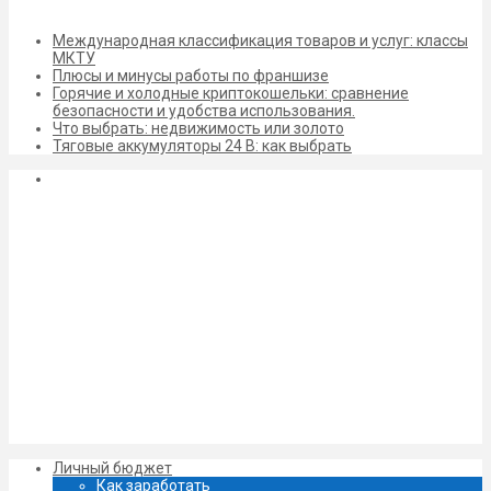
Международная классификация товаров и услуг: классы
МКТУ
Плюсы и минусы работы по франшизе
Горячие и холодные криптокошельки: сравнение
безопасности и удобства использования.
Что выбрать: недвижимость или золото
Тяговые аккумуляторы 24 В: как выбрать
Личный бюджет
Как заработать