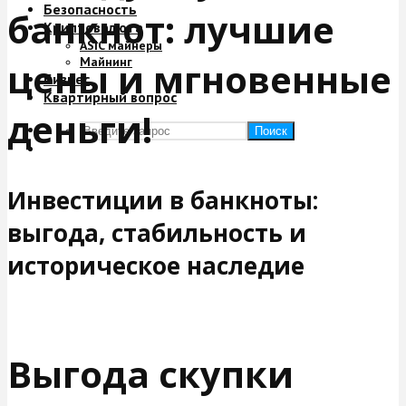
Безопасность
банкнот: лучшие
Криптовалюта
ASIC майнеры
Майнинг
цены и мгновенные
Бизнес
Квартирный вопрос
деньги!
Поиск
Инвестиции в банкноты:
выгода, стабильность и
историческое наследие
Выгода скупки