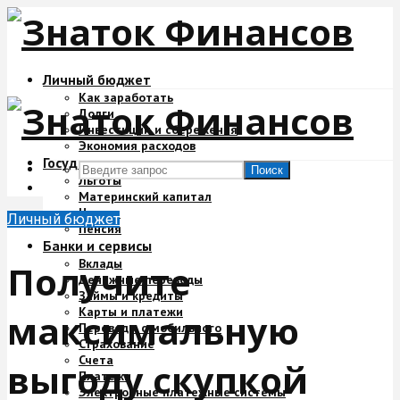
Личный бюджет
Как заработать
Долги
Инвестиции и сбережения
Экономия расходов
Государство и деньги
Поиск
Льготы
Материнский капитал
Налоги
Личный бюджет
Пенсия
Банки и сервисы
Вклады
Получите
Денежные переводы
Займы и кредиты
Карты и платежи
максимальную
Переводы с мобильного
Страхование
Счета
выгоду скупкой
Платежи
Электронные платежные системы