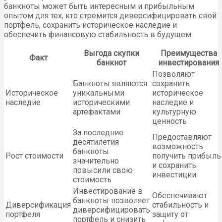
банкноты может быть интересным и прибыльным
опытом для тех, кто стремится диверсифицировать свой
портфель, сохранить историческое наследие и
обеспечить финансовую стабильность в будущем.
Выгода скупки
Преимущества
Факт
банкнот
инвестирования
Позволяют
Банкноты являются
сохранить
Историческое
уникальными
историческое
наследие
историческими
наследие и
артефактами
культурную
ценность
За последние
Предоставляют
десятилетия
возможность
банкноты
Рост стоимости
получить прибыль
значительно
и сохранить
повысили свою
инвестиции
стоимость
Инвестирование в
Обеспечивают
банкноты позволяет
Диверсификация
стабильность и
диверсифицировать
портфеля
защиту от
портфель и снизить