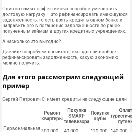
Один из самых эффективных способов уменьшить
долговую нагрузку – это рефинансировать имеющуюся
задолженность, то есть взять кредит в одном банке и
направить его в погашение задолженности по ранее
полученным займам в других кредитных учреждениях.
А насколько это выгодно?
Давайте попробуем посчитать, выгодно ли вообще
рефинансировать задолженность, какую экономию
можно получить.
Для этого рассмотрим следующий
пример
Сергей Петрович С. имеет кредиты на следующие цели:
Покупка
Оплат
Ремонт
Покупка
SMART-
туристич
квартиры
шубы
телевизора
путев
Первоначальная
300 000
40 000
120 000
140 000