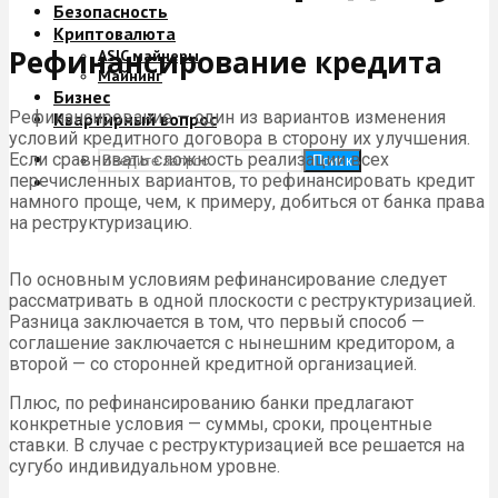
Безопасность
Криптовалюта
Рефинансирование кредита
ASIC майнеры
Майнинг
Бизнес
Рефинансирование — один из вариантов изменения
Квартирный вопрос
условий кредитного договора в сторону их улучшения.
Если сравнивать сложность реализации всех
Поиск
перечисленных вариантов, то рефинансировать кредит
намного проще, чем, к примеру, добиться от банка права
на реструктуризацию.
По основным условиям рефинансирование следует
рассматривать в одной плоскости с реструктуризацией.
Разница заключается в том, что первый способ —
соглашение заключается с нынешним кредитором, а
второй — со сторонней кредитной организацией.
Плюс, по рефинансированию банки предлагают
конкретные условия — суммы, сроки, процентные
ставки. В случае с реструктуризацией все решается на
сугубо индивидуальном уровне.