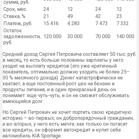
сумма, руб.
Срок, мес.
24
12
24
12
Ставка, %
21
49
42
23
Платеж, руб.
15 416
4 283
7 473
7 332
Остаток
задолженности,
120 000
30 000
70 000
140 000
руб.
Средний доход Сергея Петровича составляет 50 тыс. руб.
в месяц, то есть больше половины зарплаты у него
уходит на выплату кредитов (это уже критичный
показатель, оптимально должно уходить не более 25–
30 % месячного дохода). Денег катастрофически не
хватает, а еще постоянный рост цен на бензин и
продукты питания, и в один прекрасный день он
понимает: еще чуть-чуть, и он не сможет обслуживать
имеющийся долг.
Но Сергей Петрович не хочет портить свою кредитную
историю – во-первых, он добропорядочный гражданин,
а во-вторых, у него есть мечта: как только он погасит
все кредиты, он оформит автокредит и купит себе
автомобиль KIA Sportage.