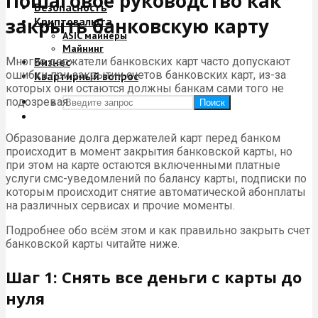
Пошаговое руководство как
Безопасность
закрыть банковскую карту
Криптовалюта
ASIC майнеры
Майнинг
Многие держатели банковских карт часто допускают
Бизнес
ошибки при закрытии счетов банковских карт, из-за
Квартирный вопрос
которых они остаются должны банкам сами того не
подозревая.
Поиск
Образование долга держателей карт перед банком
происходит в момент закрытия банковской карты, но
при этом на карте остаются включенными платные
услуги смс-уведомлений по балансу карты, подписки по
которым происходит снятие автоматической абонплаты
на различных сервисах и прочие моменты.
Подробнее обо всём этом и как правильно закрыть счет
банковской карты читайте ниже.
Шаг 1: Снять все деньги с карты до
нуля