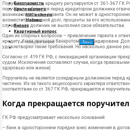
Безопасность
Поручительство по кредиту регулируется ст. 361-367 ГК Р
Криптовалюта
поручитель обязуется перед кредитором должника отвеча
возникают только у гаранта. Он не может в односторонне
ASIC майнеры
возместить основной долг, проценты за его использовани
Майнинг
Бизнес
случае, если должник не выполнил свои обязательства.
Квартирный вопрос
Один из спорных вопросов – привлечение гаранта к отве
кредиту, была признана банкротом и ликвидирована. Дол
Поиск
удовлетворял такие требования. Но насколько данное р
Согласно ст. 419 ГК РФ, с ликвидацией организации пре
судом. Исключения составляют случаи, когда правовыми 
здоровью или жизни).
Поручитель не является солидарным должником перед кр
частично. Из-за такого акцессорного характера ответстве
соответствии со ст. 367 ГК РФ, прекращается и поручител
Когда прекращается поручител
ГК РФ предусматривает несколько оснований:
– банк в одностороннем порядке внес изменения в догов