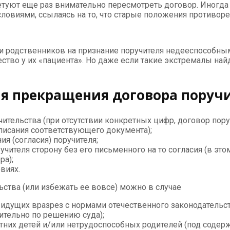
ветуют еще раз внимательно пересмотреть договор. Иногд
овиями, ссылаясь на то, что старые положения противореч
и родственников на признание поручителя недееспособным
ство у их «пациента». Но даже если такие экстремалы на
я прекращения договора поруч
ительства (при отсутствии конкретных цифр, договор пору
дписания соответствующего документа);
я (согласия) поручителя;
ителя сторону без его письменного на то согласия (в это
ра);
виях.
ства (или избежать ее вовсе) можно в случае
, идущих вразрез с нормами отечественного законодательс
тельно по решению суда);
тних детей и/или нетрудоспособных родителей (под соде