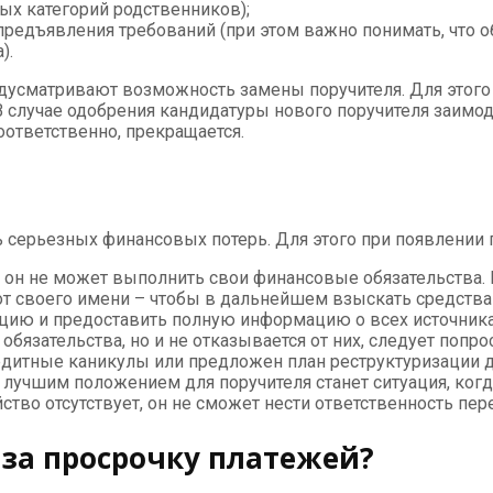
ых категорий родственников);
 предъявления требований (при этом важно понимать, что 
).
едусматривают возможность замены поручителя. Для этого
 В случае одобрения кандидатуры нового поручителя заи
оответственно, прекращается.
 серьезных финансовых потерь. Для этого при появлении 
м он не может выполнить свои финансовые обязательства.
от своего имени – чтобы в дальнейшем взыскать средств
ацию и предоставить полную информацию о всех источник
бязательства, но и не отказывается от них, следует попр
едитные каникулы или предложен план реструктуризации д
 лучшим положением для поручителя станет ситуация, когда 
йство отсутствует, он не сможет нести ответственность пер
 за просрочку платежей?