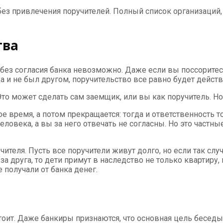
без привлечения поручителей. Полный список организаций
тва
без согласия банка невозможно. Даже если вы поссоритесь
а и не был другом, поручительство все равно будет действ
то может сделать сам заемщик, или вы как поручитель. Но 
 время, а потом прекращается: тогда и ответственность т
еловека, а вы за него отвечать не согласны. Но это частны
ителя. Пусть все поручители живут долго, но если так слу
а друга, то дети примут в наследство не только квартиру, 
е получали от банка денег.
оит. Даже банкиры признаются, что основная цель беседы 