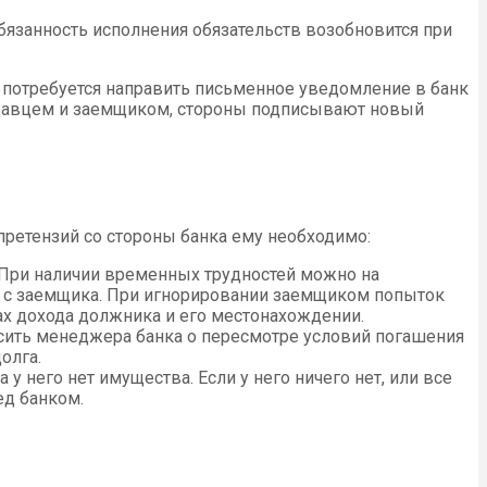
обязанность исполнения обязательств возобновится при
 потребуется направить письменное уведомление в банк
модавцем и заемщиком, стороны подписывают новый
претензий со стороны банка ему необходимо:
 При наличии временных трудностей можно на
а с заемщика. При игнорировании заемщиком попыток
ах дохода должника и его местонахождении.
осить менеджера банка о пересмотре условий погашения
олга.
у него нет имущества. Если у него ничего нет, или все
ед банком.