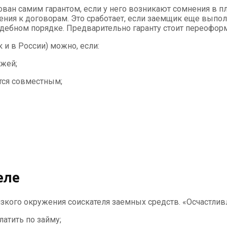
ван самим гарантом, если у него возникают сомнения в пл
жения к договорам. Это сработает, если заемщик еще выпол
удебном порядке. Предварительно гаранту стоит переофор
 и в России) можно, если:
ежей;
ется совместным;
еле
лизкого окружения соискателя заемных средств. «Осчастл
атить по займу;