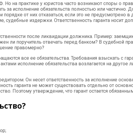
Ф. Но на практике у юристов часто возникают споры о прав
ть за исполнение обязательств полностью или частично. Д
м порядке от них отказаться, если это не предусмотрено в
е, судебные издержки. Ответственность гаранта носит допо
тственности после ликвидации должника. Пример: заемщик 
жен ли поручитель отвечать перед банком? В судебной пра
ешение правомерно?
кращаются все ее обязательства. Требования взыскать с г
актами исполнение обязательства возлагается на другое 
едитором. Он несет ответственность за исполнение осно
нность гаранта не может существовать отдельно от основног
ьство. Поэтому утверждение, что гарант остается обязанным
ьство?
ор;