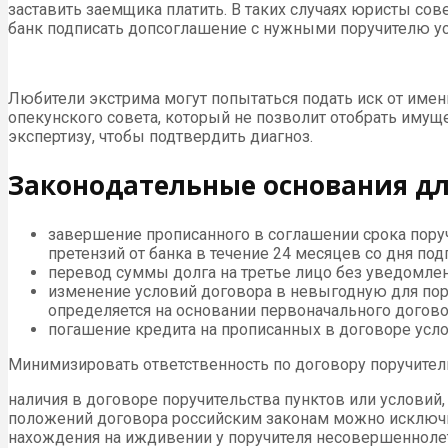
заставить заемщика платить. В таких случаях юристы со
банк подписать допсоглашение с нужными поручителю усл
Любители экстрима могут попытаться подать иск от имен
опекунского совета, который не позволит отобрать имуще
экспертизу, чтобы подтвердить диагноз.
Законодательные основания дл
завершение прописанного в соглашении срока поруч
претензий от банка в течение 24 месяцев со дня по
перевод суммы долга на третье лицо без уведомлени
изменение условий договора в невыгодную для поруч
определяется на основании первоначального догово
погашение кредита на прописанных в договоре усло
Минимизировать ответственность по договору поручитель
наличия в договоре поручительства пунктов или условий
положений договора российским законам можно исключи
нахождения на иждивении у поручителя несовершенноле