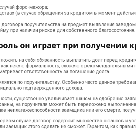
случай форс-мажора;
ствах (в случае обращения за кредитом в момент действия
м договора поручительства на предмет выявления заведом
айму при наличии рисков для собственного благосостояния.
роль он играет при получении 
зложить на себя обязанность выплатить долг перед креди
как некую формальность, схожую с рекомендательными 
атривает ответственность за погашение долга.
яется по поручительству. Особенно часто данное требован
официально подтвержденного дохода.
ности, существенно увеличивает шансы на одобрение заяв
Украины, на поручителя может быть переложено выполнени
чае неплатежеспособности заемщика или его смерти, получ
 первом случае договор содержит множество нюансов и усл
если заемщик этого сделать не сможет. Гарантом, как прав