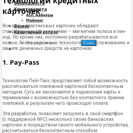
Технологии кредитных
Безопасность
карточек
Криптовалюта
ASIC майнеры
Майнинг
Все виды пластиковых карточек обладают
Бизнес
стандартными технологиями — магнитная полоса и пин-
Квартирный вопрос
код. Но кроме них, постоянно разрабатываются все
новые, более надежные технологии по обслуживанию и
Поиск
защите денежных средств на карточках.
1. Pay-Pass
Технология Пей-Пасс представляет собой возможность
рассчитываться платежной карточкой бесконтактным
методом. Суть ее заключается в поднесении карты к
терминалам с возможностью без контактного приема
платежей, в результате чего происходит оплата.
Эта разработка, позволяет загрузить в свой смартфон
(с поддержкой NFC) несколько своих банковских
карточек и посредством своего мобильного устройства,
рассчитываться бесконтактным способом.