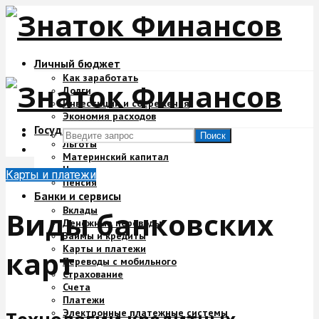
Личный бюджет
Как заработать
Долги
Инвестиции и сбережения
Экономия расходов
Государство и деньги
Поиск
Льготы
Материнский капитал
Налоги
Карты и платежи
Пенсия
Банки и сервисы
Вклады
Виды банковских
Денежные переводы
Займы и кредиты
Карты и платежи
карт
Переводы с мобильного
Страхование
Счета
Платежи
Электронные платежные системы