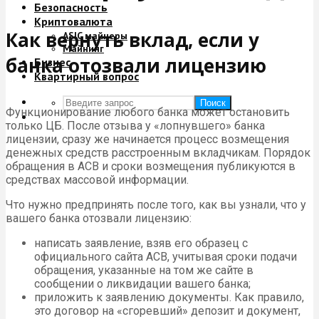
Безопасность
Криптовалюта
Как вернуть вклад, если у
ASIC майнеры
Майнинг
банка отозвали лицензию
Бизнес
Квартирный вопрос
Поиск
Функционирование любого банка может остановить
только ЦБ. После отзыва у «лопнувшего» банка
лицензии, сразу же начинается процесс возмещения
денежных средств расстроенным вкладчикам. Порядок
обращения в АСВ и сроки возмещения публикуются в
средствах массовой информации.
Что нужно предпринять после того, как вы узнали, что у
вашего банка отозвали лицензию:
написать заявление, взяв его образец с
официального сайта АСВ, учитывая сроки подачи
обращения, указанные на том же сайте в
сообщении о ликвидации вашего банка;
приложить к заявлению документы. Как правило,
это договор на «сгоревший» депозит и документ,