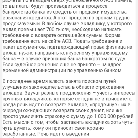
расчеты по вкладам сверх установленного АСВ лимита,
то выплаты будут производиться в процессе
банкротства банка из средств от продажи имущества,
взыскания кредитов. А этот процесс по срокам трудно
предсказуемый. В любом случае вкладчику, у которого
вклад превышает 700 тысяч, необходимо написать
требование о возврате оставшейся суммы. Форма
требования есть на сайте АСВ. Подать требование и
пакет документов, подтверждающий права физлица на
вклад, нужно направить конкурсному управляющему
банка – в случае признания банка банкротом по суду.
Если судебное решение еще не принято – на адрес
временной администрации по управлению банком.
В последнее время власть занята поиском путей
улучшения законодательства в области страхования
вкладов. Звучат разные предложения – учесть интересы
крупных вкладчиков, которые сегодня не в приоритете,
когда речь идет о возврате вкладов, «продвинув» их в
очереди ожидающих возврата своих денег, или же
просто увеличить страховую сумму до 1 000 000 рублей.
Есть мысли о том, чтобы заставить вкладчика хоть чуть-
чуть думать, кому он приносит свои кровно
заработанные. Речь идет о введении