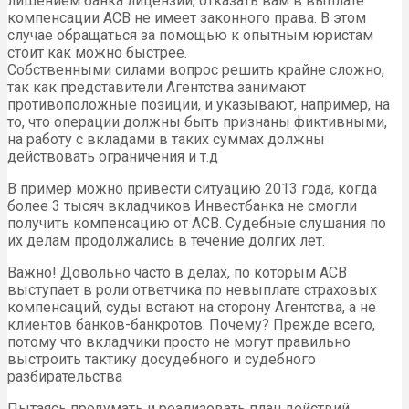
лишением банка лицензии, отказать вам в выплате
компенсации АСВ не имеет законного права. В этом
случае обращаться за помощью к опытным юристам
стоит как можно быстрее.
Собственными силами вопрос решить крайне сложно,
так как представители Агентства занимают
противоположные позиции, и указывают, например, на
то, что операции должны быть признаны фиктивными,
на работу с вкладами в таких суммах должны
действовать ограничения и т.д
В пример можно привести ситуацию 2013 года, когда
более 3 тысяч вкладчиков Инвестбанка не смогли
получить компенсацию от АСВ. Судебные слушания по
их делам продолжались в течение долгих лет.
Важно! Довольно часто в делах, по которым АСВ
выступает в роли ответчика по невыплате страховых
компенсаций, суды встают на сторону Агентства, а не
клиентов банков-банкротов. Почему? Прежде всего,
потому что вкладчики просто не могут правильно
выстроить тактику досудебного и судебного
разбирательства
Пытаясь продумать и реализовать план действий