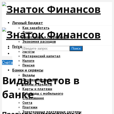
Личный бюджет
Как заработать
Долги
Инвестиции и сбережения
Экономия расходов
Государство и деньги
Поиск
Льготы
Материнский капитал
Налоги
Счета
Пенсия
Банки и сервисы
Вклады
Виды счетов в
Денежные переводы
Займы и кредиты
Карты и платежи
банке
Переводы с мобильного
Страхование
Счета
Платежи
Электронные платежные системы