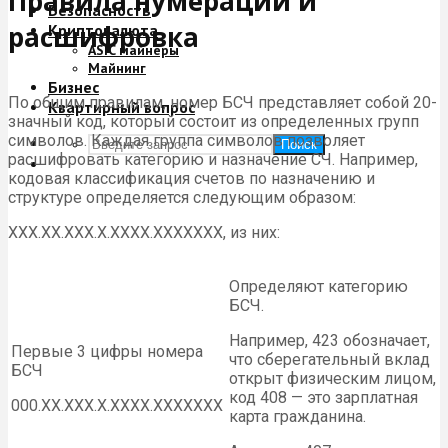
Правила нумерации и
Безопасность
расшифровка
Криптовалюта
ASIC майнеры
Майнинг
Бизнес
По общим правилам, номер БСЧ представляет собой 20-
Квартирный вопрос
значный код, который состоит из определенных групп
символов. Каждая группа символов позволяет
Поиск
расшифровать категорию и назначение СЧ. Например,
кодовая классификация счетов по назначению и
структуре определяется следующим образом:
ХХХ.ХХ.ХХХ.Х.ХХХХ.ХХХХХХХ, из них:
Определяют категорию
БСЧ.
Например, 423 обозначает,
Первые 3 цифры номера
что сберегательный вклад
БСЧ
открыт физическим лицом,
код 408 — это зарплатная
000.ХХ.ХХХ.Х.ХХХХ.ХХХХХХХ
карта гражданина.