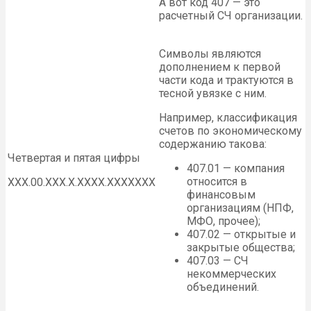
А вот код 407 — это
расчетный СЧ организации.
Символы являются
дополнением к первой
части кода и трактуются в
тесной увязке с ним.
Например, классификация
счетов по экономическому
содержанию такова:
Четвертая и пятая цифры
407.01 — компания
относится в
ХХХ.00.ХХХ.Х.ХХХХ.ХХХХХХХ
финансовым
организациям (НПФ,
МФО, прочее);
407.02 — открытые и
закрытые общества;
407.03 — СЧ
некоммерческих
объединений.