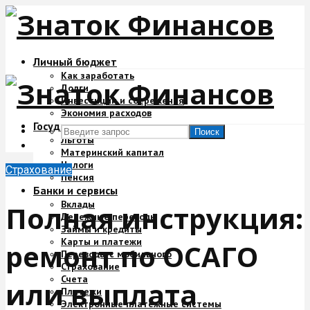
Личный бюджет
Как заработать
Долги
Инвестиции и сбережения
Экономия расходов
Государство и деньги
Поиск
Льготы
Материнский капитал
Налоги
Страхование
Пенсия
Банки и сервисы
Вклады
Полная инструкция:
Денежные переводы
Займы и кредиты
Карты и платежи
ремонт по ОСАГО
Переводы с мобильного
Страхование
Счета
или выплата
Платежи
Электронные платежные системы