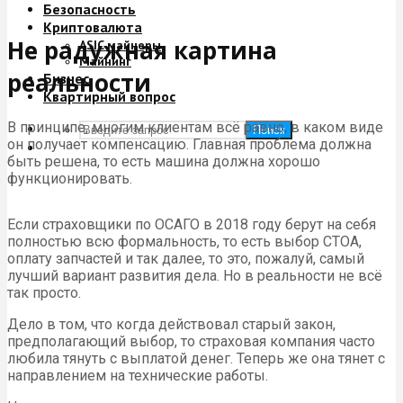
Безопасность
Криптовалюта
Не радужная картина
ASIC майнеры
Майнинг
реальности
Бизнес
Квартирный вопрос
В принципе, многим клиентам всё равно, в каком виде
Поиск
он получает компенсацию. Главная проблема должна
быть решена, то есть машина должна хорошо
функционировать.
Если страховщики по ОСАГО в 2018 году берут на себя
полностью всю формальность, то есть выбор СТОА,
оплату запчастей и так далее, то это, пожалуй, самый
лучший вариант развития дела. Но в реальности не всё
так просто.
Дело в том, что когда действовал старый закон,
предполагающий выбор, то страховая компания часто
любила тянуть с выплатой денег. Теперь же она тянет с
направлением на технические работы.