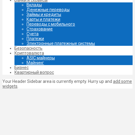
Вклады
Денежные переводы
Займы и кредиты
Карты и платежи
Переводы с мобильного
Страхование
Счета
Платежи
Электронные платежные системы
Безопасность
Криптовалюта
ASIC майнеры
Майнинг
Бизнес
Квартирный вопрос
Your Header Sidebar area is currently empty. Hurry up and
add some
widgets
.