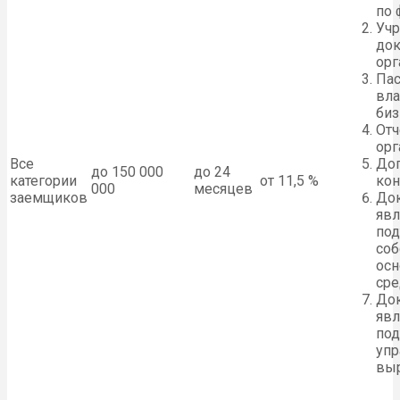
по 
Уч
до
орг
Пас
вл
биз
Отч
орг
Все
Дог
до 150 000
до 24
категории
от 11,5 %
кон
000
месяцев
заемщиков
До
яв
по
соб
ос
сре
До
яв
по
упр
выр