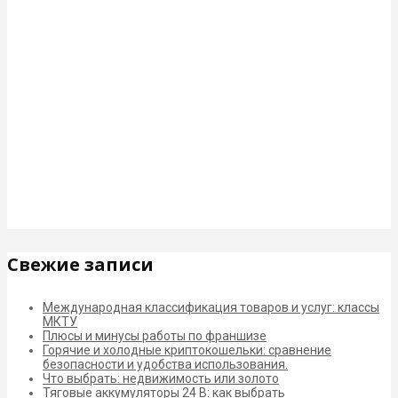
Свежие записи
Международная классификация товаров и услуг: классы
МКТУ
Плюсы и минусы работы по франшизе
Горячие и холодные криптокошельки: сравнение
безопасности и удобства использования.
Что выбрать: недвижимость или золото
Тяговые аккумуляторы 24 В: как выбрать