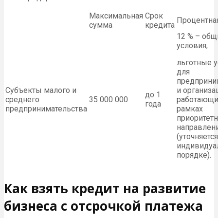
Максимальная
Срок
Процентная
сумма
кредита
12 % – общ
условия;
льготные 
для
предприни
Субъекты малого и
и организа
до 1
среднего
35 000 000
работающи
года
предпринимательства
рамках
приоритет
направлен
(уточняется
индивидуа
порядке).
Как взять кредит на развитие
бизнеса с отсрочкой платежа