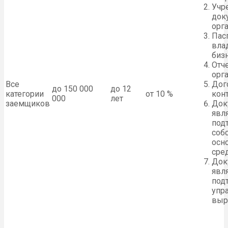
Учр
док
орг
Пас
вла
бизн
Отч
орг
Все
Дог
до 150 000
до 12
категории
от 10 %
кон
000
лет
заемщиков
Док
явл
под
соб
осн
сред
Док
явл
под
упр
выр