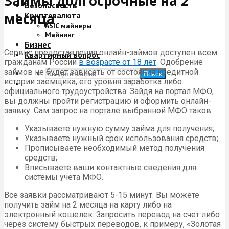
Займы долгосрочные на 2
Безопасность
месяца
Криптовалюта
ASIC майнеры
Майнинг
Бизнес
Сервис предоставления онлайн-займов доступен всем
Квартирный вопрос
гражданам России
в возрасте от 18 лет
. Одобрение
займов не будет зависеть от состояния кредитной
Поиск
истории заемщика, его уровня заработка либо
официального трудоустройства. Зайдя на портал МФО,
вы должны пройти регистрацию и оформить онлайн-
заявку. Сам запрос на портале выбранной МФО таков:
Указываете нужную сумму займа для получения;
Указываете нужный срок использования средств;
Прописываете необходимый метод получения
средств;
Вписываете ваши контактные сведения для
системы учета МФО.
Все заявки рассматривают 5-15 минут. Вы можете
получить займ на 2 месяца на карту либо на
электронный кошелек. Запросить перевод на счет либо
через систему быстрых переводов, к примеру, «Золотая