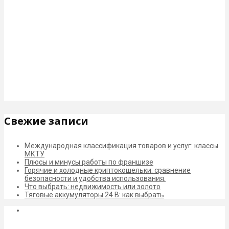
Свежие записи
Международная классификация товаров и услуг: классы
МКТУ
Плюсы и минусы работы по франшизе
Горячие и холодные криптокошельки: сравнение
безопасности и удобства использования.
Что выбрать: недвижимость или золото
Тяговые аккумуляторы 24 В: как выбрать