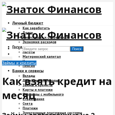
Личный бюджет
Как заработать
Долги
Инвестиции и сбережения
Экономия расходов
Государство и деньги
Поиск
Льготы
Материнский капитал
Налоги
Займы и кредиты
Пенсия
Банки и сервисы
Вклады
Как взять кредит на
Денежные переводы
Займы и кредиты
Карты и платежи
месяц
Переводы с мобильного
Страхование
Счета
Платежи
Электронные платежные системы