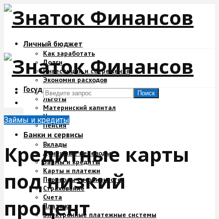
Личный бюджет
Как заработать
Долги
Инвестиции и сбережения
Экономия расходов
Государство и деньги
Поиск
Льготы
Материнский капитал
Налоги
Займы и кредиты
Пенсия
Банки и сервисы
Вклады
Кредитные карты
Денежные переводы
Займы и кредиты
Карты и платежи
под низкий
Переводы с мобильного
Страхование
Счета
процент
Платежи
Электронные платежные системы