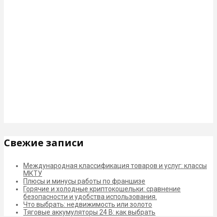
Свежие записи
Международная классификация товаров и услуг: классы
МКТУ
Плюсы и минусы работы по франшизе
Горячие и холодные криптокошельки: сравнение
безопасности и удобства использования.
Что выбрать: недвижимость или золото
Тяговые аккумуляторы 24 В: как выбрать