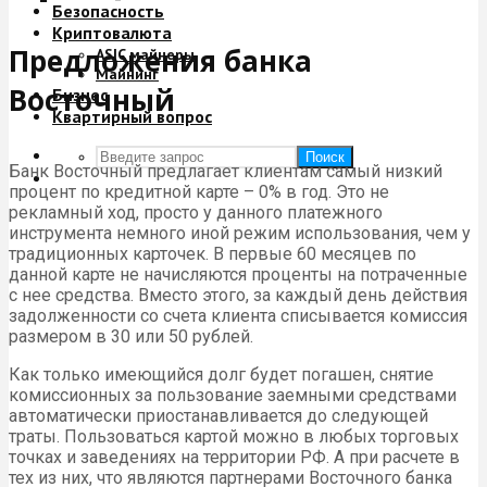
Безопасность
Криптовалюта
Предложения банка
ASIC майнеры
Майнинг
Восточный
Бизнес
Квартирный вопрос
Поиск
Банк Восточный предлагает клиентам самый низкий
процент по кредитной карте – 0% в год. Это не
рекламный ход, просто у данного платежного
инструмента немного иной режим использования, чем у
традиционных карточек. В первые 60 месяцев по
данной карте не начисляются проценты на потраченные
с нее средства. Вместо этого, за каждый день действия
задолженности со счета клиента списывается комиссия
размером в 30 или 50 рублей.
Как только имеющийся долг будет погашен, снятие
комиссионных за пользование заемными средствами
автоматически приостанавливается до следующей
траты. Пользоваться картой можно в любых торговых
точках и заведениях на территории РФ. А при расчете в
тех из них, что являются партнерами Восточного банка