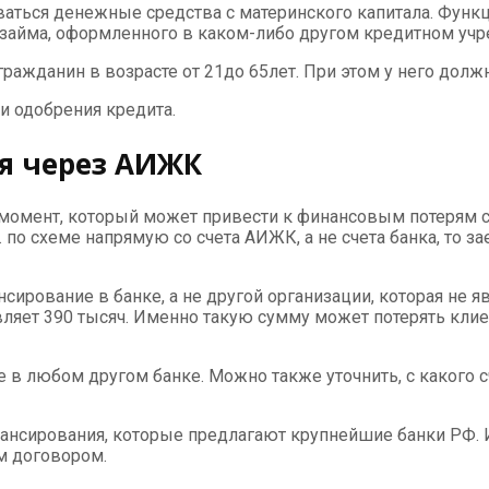
оваться денежные средства с материнского капитала. Фу
займа, оформленного в каком-либо другом кредитном уч
жданин в возрасте от 21до 65лет. При этом у него долж
и одобрения кредита.
я через АИЖК
момент, который может привести к финансовым потерям с
по схеме напрямую со счета АИЖК, а не счета банка, то з
сирование в банке, а не другой организации, которая не 
вляет 390 тысяч. Именно такую сумму может потерять клие
в любом другом банке. Можно также уточнить, с какого с
ансирования, которые предлагают крупнейшие банки РФ.
м договором.