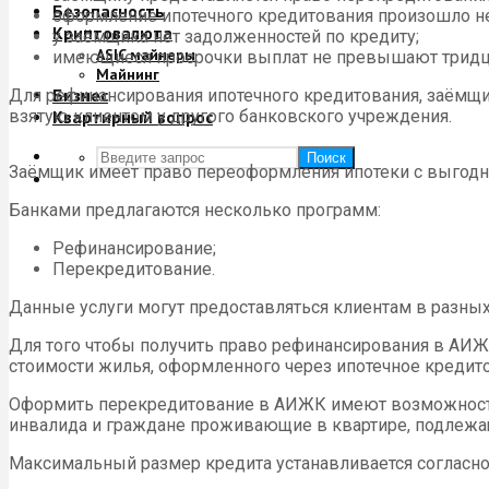
Безопасность
оформление ипотечного кредитования произошло не
Криптовалюта
у заёмщика нет задолженностей по кредиту;
ASIC майнеры
имеющиеся просрочки выплат не превышают тридц
Майнинг
Бизнес
Для рефинансирования ипотечного кредитования, заёмщик
взятую клиентом у другого банковского учреждения.
Квартирный вопрос
Поиск
Заёмщик имеет право переоформления ипотеки с выгод
Банками предлагаются несколько программ:
Рефинансирование;
Перекредитование.
Данные услуги могут предоставляться клиентам в разных
Для того чтобы получить право рефинансирования в АИЖ
стоимости жилья, оформленного через ипотечное кредит
Оформить перекредитование в АИЖК имеют возможность 
инвалида и граждане проживающие в квартире, подлежа
Максимальный размер кредита устанавливается согласно 