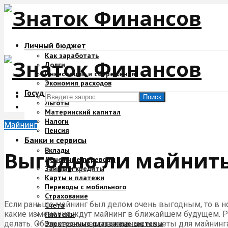
Личный бюджет
Как заработать
Долги
Инвестиции и сбережения
Экономия расходов
Государство и деньги
Поиск
Льготы
Материнский капитал
Налоги
Майнинг
Пенсия
Банки и сервисы
Вклады
Выгодно ли майнить 
Денежные переводы
Займы и кредиты
Карты и платежи
Переводы с мобильного
Страхование
Если раньше майнинг был делом очень выгодным, то в нов
Счета
какие изменения ждут майнинг в ближайшем будущем. Ра
Платежи
Электронные платежные системы
делать. Обозреваем перспективные монеты для майнинга