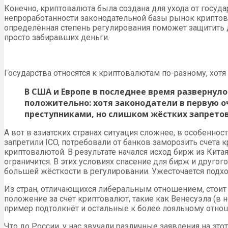
Конечно, криптовалюта была создана для ухода от госуда
непроработанности законодательной базы рынок криптов
определённая степень регулирования поможет защитить 
просто забиравших деньги.
Государства относятся к криптовалютам по-разному, хотя
В США и Европе в последнее время развернул
положительно: хотя законодатели в первую о
преступниками, но слишком жёстких запретов
А вот в азиатских странах ситуация сложнее, в особенно
запретили ICO, потребовали от банков заморозить счета
криптовалютой. В результате начался исход бирж из Кит
ограничится. В этих условиях спасение для бирж и друго
большей жёсткости в регулировании. Ужесточается подход
Из стран, отличающихся либеральным отношением, стоит
положение за счёт криптовалют, такие как Венесуэла (в н
пример подтолкнёт и остальные к более лояльному отно
Что до России, у нас звучали различные заявления на это