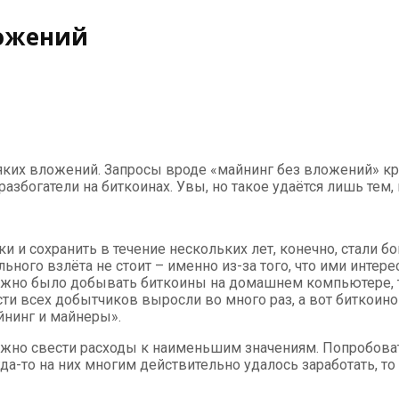
ложений
сяких вложений. Запросы вроде «майнинг без вложений» кр
азбогатели на биткоинах. Увы, но такое удаётся лишь тем,
ки и сохранить в течение нескольких лет, конечно, стали б
ьного взлёта не стоит – именно из-за того, что ими интер
можно было добывать биткоины на домашнем компьютере, 
всех добытчиков выросли во много раз, а вот биткоинов 
йнинг и майнеры».
можно свести расходы к наименьшим значениям. Попробов
да-то на них многим действительно удалось заработать, то 