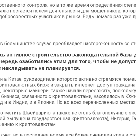
рственного контроля, но в то же время определённая степе
алют остаётся полем деятельности для мошенников, котор
добросовестных участников рынка. Ведь немало раз уже п
 в большинстве случае преобладает настороженность со ст
ось активное строительство законодательной базы 
чередь озаботились этим для того, чтобы не допус
 накладывать не планируется.
сти в Китае, руководители которого активно стремятся по
 криптовалютных бирж и закрыть интернет-доступ граждана
ая, некоторые майнеры также начали переезжать, поскольк
го бизнеса, связанного с криптовалютами, находилось в Юж
 и в Индии, и в Японии. Но во всех перечисленных местах 
 отметить Швейцарию, а также не столь благополучные эк
ей выпущена государственная криптовалоюта), Нигерия, Ган
шению к криптовалютам.
т счёт, но в последнее время всё более очевиден крен в с