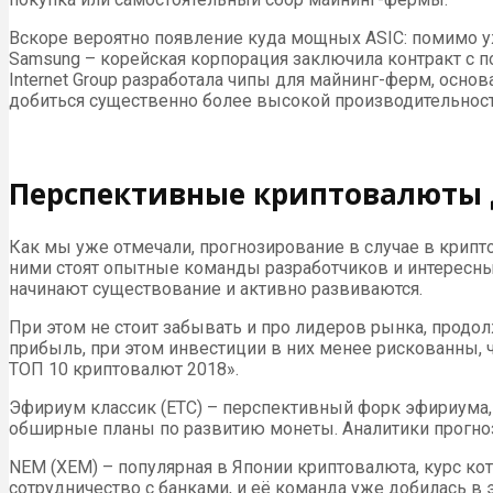
Вскоре вероятно появление куда мощных ASIC: помимо уже
Samsung – корейская корпорация заключила контракт с п
Internet Group разработала чипы для майнинг-ферм, осно
добиться существенно более высокой производительност
Перспективные криптовалюты д
Как мы уже отмечали, прогнозирование в случае в крипт
ними стоят опытные команды разработчиков и интересные 
начинают существование и активно развиваются.
При этом не стоит забывать и про лидеров рынка, продо
прибыль, при этом инвестиции в них менее рискованны, ч
ТОП 10 криптовалют 2018».
Эфириум классик (ETC) – перспективный форк эфириума,
обширные планы по развитию монеты. Аналитики прогноз
NEM (XEM) – популярная в Японии криптовалюта, курс кото
сотрудничество с банками, и её команда уже добилась в