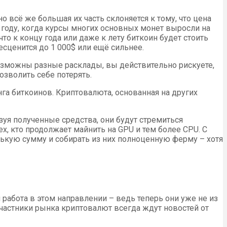
 всё же большая их часть склоняется к тому, что цена
 году, когда курсы многих основных монет выросли на
 что к концу года или даже к лету биткоин будет стоить
бесценится до 1 000$ или ещё сильнее.
возможны разные расклады, вы действительно рискуете,
озволить себе потерять.
нга биткоинов. Криптовалюта, основанная на других
уя полученные средства, они будут стремиться
х, кто продолжает майнить на GPU и тем более CPU. С
ькую сумму и собирать из них полноценную ферму – хотя
 работа в этом направлении – ведь теперь они уже не из
участники рынка криптовалют всегда ждут новостей от