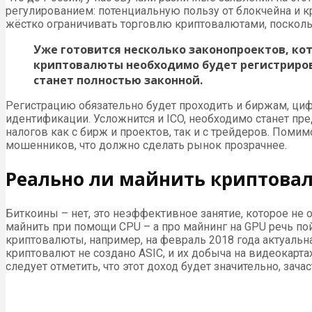
регулированием: потенциальную пользу от блокчейна и к
жёстко ограничивать торговлю криптовалютами, поскольк
Уже готовится несколько законопроектов, к
криптовалюты необходимо будет регистриров
станет полностью законной.
Регистрацию обязательно будет проходить и биржам, ци
идентификации. Усложнится и ICO, необходимо станет пр
налогов как с бирж и проектов, так и с трейдеров. Поми
мошенников, что должно сделать рынок прозрачнее.
Реально ли майнить криптовал
Биткоины – нет, это неэффективное занятие, которое не
майнить при помощи CPU – а про майнинг на GPU речь п
криптовалюты, например, на февраль 2018 года актуальна 
криптовалют не создано ASIC, и их добыча на видеокарт
следует отметить, что этот доход будет значительно, зач