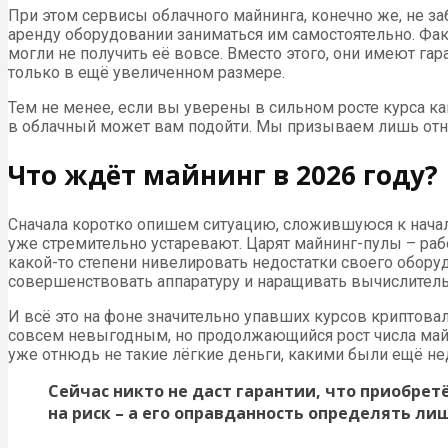
При этом сервисы облачного майнинга, конечно же, не 
аренду оборудовании заниматься им самостоятельно. Фак
могли не получить её вовсе. Вместо этого, они имеют га
только в ещё увеличенном размере.
Тем не менее, если вы уверены в сильном росте курса ка
в облачный может вам подойти. Мы призываем лишь относ
Что ждёт майнинг в 2026 году?
Сначала коротко опишем ситуацию, сложившуюся к начал
уже стремительно устаревают. Царят майнинг-пулы – раб
какой-то степени нивелировать недостатки своего оборуд
совершенствовать аппаратуру и наращивать вычислитель
И всё это на фоне значительно упавших курсов криптов
совсем невыгодным, но продолжающийся рост числа майне
уже отнюдь не такие лёгкие деньги, какими были ещё не
Сейчас никто не даст гарантии, что приобрет
на риск – а его оправданность определять ли