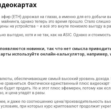
идеокартах
– эфир (ETH) дорожал на глазах, а именно для его добычи
майнинга, однако теперь это время прошло. Стало слишко
ены на устройства – и всё это вкупе понизило выгоду в ра
но выгодно, хотя и не так, как на ASIC. Однако и стоимо
е появляются новинки, так что нет смысла приводи
арты используйте онлайн-калькулятор, например, 
валюты, обеспечивающие самый высокий уровень дохода. 
е сравниться. Фактически единственный плюс видеокарт – 
о будет продать. Но и этот плюс эфемерен, потому как есл
, и цена упадёт в разы.
щнее, и даже по соотношению цена/производительность вы
х условиях, при которых курс криптовалют продолжит укре