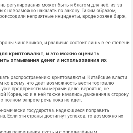
нь регулирования может быть и благом для неё: из-за
ых невозможно наказать по закону. Таким образом,
роисходили неприятные инциденты, вроде хозяев бирж,
ороны чиновников, и различие состоит лишь в её степени.
для криптовалют, и это можно оценить
тить отмывания денег и использования их
мешать распространению криптовалюты. Китайские власти
м ко всему, что даёт возможность вести торговлю
у уже предпринятыми мерами дело, вероятно, не
ной Корее, но и в ней также начались движения в сторону
о полном запрете речь пока не идёт.
ономически государства, надеющиеся поправить
а. Если эти страны достигнут успехов, то возможно их
торону разрешения, пусть и с определённым