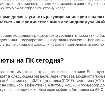
риптовалют отмечают чиновники высшего ранга, и даже сам
у это может отбросить страну назад.
оторые должны усилить регулирование криптовалют
аться как юридическое лицо или индивидуальный 
фровые кошельки придется тоже создавать через такие би
едоставлять государственным органам полную информацию 
мо этих, не слишком хороших новостей для рынка, известно
юты на ПК сегодня?
 окупит стоимость электричества и износ техники. Большу
ойдёт в следующем разделе. Задействовав мощности проц
добыча монеро (XMR), догикоина (DOGE), верткоина (VTC), 
ах не слишком эффективна, а потому мощный процессор до
астую на порядки ниже, чем если майнить биткоины на ASIC.