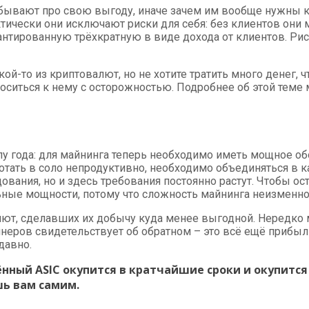
забывают про свою выгоду, иначе зачем им вообще нужны 
тически они исключают риски для себя: без клиентов они 
рантированную трёхкратную в виде дохода от клиентов. Ри
кой-то из криптовалют, но не хотите тратить много денег
иться к нему с осторожностью. Подробнее об этой теме м
у года: для майнинга теперь необходимо иметь мощное об
отать в соло непродуктивно, необходимо объединяться в 
ования, но и здесь требования постоянно растут. Чтобы ос
ные мощности, потому что сложность майнинга неизменно 
алют, сделавших их добычу куда менее выгодной. Нередко
ров свидетельствует об обратном – это всё ещё прибыльн
давно.
ённый ASIC окупится в кратчайшие сроки и окупится
шь вам самим.