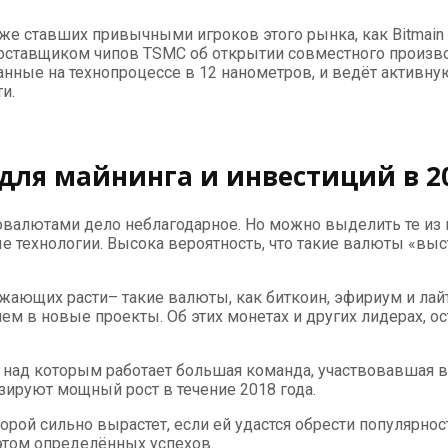
 ставших привычными игроков этого рынка, как Bitmain и 
оставщиком чипов TSMC об открытии совместного производс
ванные на технопроцессе в 12 нанометров, и ведёт активну
и.
ля майнинга и инвестиций в 20
овалютами дело неблагодарное. Но можно выделить те из 
технологии. Высока вероятность, что такие валюты «выстр
лжающих расти– такие валюты, как биткоин, эфириум и лай
ем в новые проекты. Об этих монетах и других лидерах, о
 над которым работает большая команда, участвовавшая в
ируют мощный рост в течение 2018 года.
рой сильно вырастет, если ей удастся обрести популярност
 этом определённых успехов.