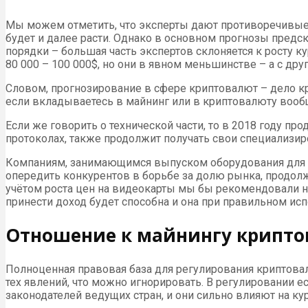
Мы можем отметить, что эксперты дают противоречивые п
будет и далее расти. Однако в основном прогнозы предс
порядки – большая часть экспертов склоняется к росту кур
80 000 – 100 000$, но они в явном меньшинстве – а с друг
Словом, прогнозирование в сфере криптовалют – дело кр
если вкладываетесь в майнинг или в криптовалюту вообщ
Если же говорить о технической части, то в 2018 году п
протоколах, также продолжит получать свои специализир
Компаниям, занимающимся выпуском оборудования для ма
опередить конкурентов в борьбе за долю рынка, продолж
учётом роста цен на видеокарты мы бы рекомендовали н
принести доход будет способна и она при правильном ис
Отношение к майнингу криптов
Полноценная правовая база для регулирования криптовалю
тех явлений, что можно игнорировать. В регулировании е
законодателей ведущих стран, и они сильно влияют на ку