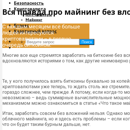
Безопасность
Криптовалюта
Вся правда про майнинг без в
ASIC майнеры
Майнинг
Бизнес
С каждым месяцем всё больше
Квартирный вопрос
людей интересуются
криптовалютами – в первую
Поиск
очередь биткоином.
Многие все еще стремятся заработать на биткоине без в
вдохновляются историями о том, как другие неимоверно р
Те, у кого получилось взять биткоины буквально за копей
криптовалютами уже теперь, то ждать столь же стремител
гораздо сложнее, чем прежде. А потому, если когда-то 
невозможно – ведь суммарные вычислительные мощности 
механизмом можно ознакомиться в статье «Что такое ма
Итак, заработать совсем без вложений нельзя. Однако 
облачного майнинга, но и здесь есть проблемы – если ког
что он будет таким бурным дальше, нет.