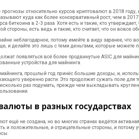
рогнозы относительно курсов криптовалют в 2018 году, но
казывают куда как более консервативный рост, чем в 2017
са биткоина в 2-3 раза. Хотя есть и такие, кто утверждает,
ой стороны, есть ведь и такие, кто считает, что он вовсе о
айне неблагодарное, потому имейте в виду заранее, что 
е, и делайте это лишь с теми деньгами, которые можете п
родолжат появляться всё более продвинутые ASIC для майни
ованные устройства для майнинга.
йнинга, прошлый год принёс большие доходы, и, использ
ающего уверенно расти. Это продолжит сужать поле для те
есколько раз подумать, прежде чем выкладывать круглен
пользовании.
алюты в разных государствах
т ещё не создана, но во многих странах ведётся активная
сть и положительные, и отрицательные стороны, и потому 
рсы.