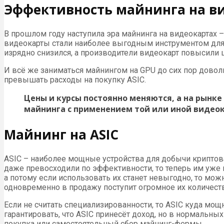
Эффективность майнинга на в
В прошлом году наступила эра майнинга на видеокартах 
видеокарты стали наиболее выгодным инструментом для 
изрядно снизился, а производители видеокарт повысили ц
И всё же заниматься майнингом на GPU до сих пор доволь
превышать расходы на покупку ASIC.
Цены и курсы постоянно меняются, а на рынк
майнинга с применением той или иной видеок
Майнинг на ASIC
ASIC – наиболее мощные устройства для добычи крипто
даже превосходили по эффективности, то теперь им уже н
а потому если использовать их станет невыгодно, то можн
одновременно в продажу поступит огромное их количество
Если не считать специализированности, то ASIC куда мо
гарантировать, что ASIC принесёт доход, но в нормальны
покупка или самостоятельный сбор майнинг-фермы.