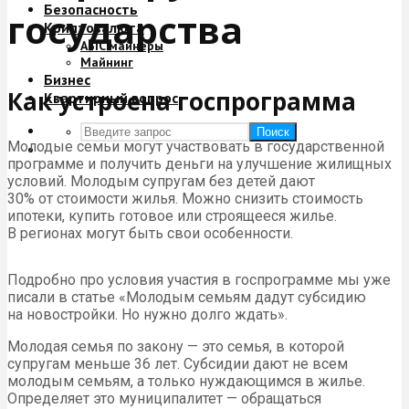
Безопасность
государства
Криптовалюта
ASIC майнеры
Майнинг
Бизнес
Как устроена госпрограмма
Квартирный вопрос
Поиск
Молодые семьи могут участвовать в государственной
программе и получить деньги на улучшение жилищных
условий. Молодым супругам без детей дают
30% от стоимости жилья. Можно снизить стоимость
ипотеки, купить готовое или строящееся жилье.
В регионах могут быть свои особенности.
Подробно про условия участия в госпрограмме мы уже
писали в статье «Молодым семьям дадут субсидию
на новостройки. Но нужно долго ждать».
Молодая семья по закону — это семья, в которой
супругам меньше 36 лет. Субсидии дают не всем
молодым семьям, а только нуждающимся в жилье.
Определяет это муниципалитет — обращаться