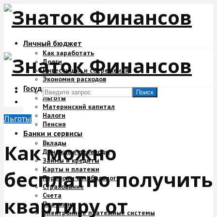
Личный бюджет
Как заработать
Долги
Инвестиции и сбережения
Экономия расходов
Государство и деньги
Поиск
Льготы
Материнский капитал
Налоги
Льготы
Пенсия
Банки и сервисы
Вклады
Как можно
Денежные переводы
Займы и кредиты
Карты и платежи
бесплатно получить
Переводы с мобильного
Страхование
Счета
квартиру от
Платежи
Электронные платежные системы