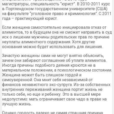
магистратуры, специальность “юрист”. В 2010-2011 курс
в Портлендском государственном университете (США)
на факультете “уголовное право и криминология”. С 2011
года – практикующий юрист.
Если женщина самостоятельно инициировала отказ от
алиментов, то в будущем она не сможет направить в суд
иск о лишении мужчины родительских прав по причине
неуплаты алиментного содержания. Хотя другие
основания можно будет использовать для лишения.
Зачастую женщины сами не могут внятно объяснить,
зачем они забирают соглашение об уплате алиментов.
Иногда причины подобного деяния кроются не в
материальном положении, а психологическом состоянии.
Женщина может быть слишком гордой и
самоуверенной. Она мнит себя независимой от
финансов ненавистного экс-супруга. Из-за собственных
внутренних переживаний женщина портит жизнь не
только себе, но еще и ребенку. Это в высшей мере
недопустимо: мать ограничивает свое чадо в праве на
лучшую жизнь.
Однако гордость далеко не самая страшная причина.