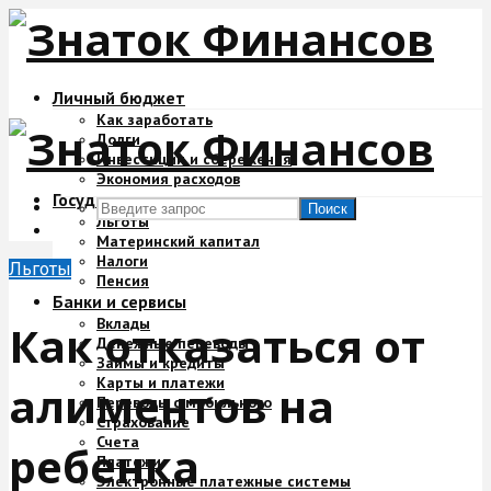
Личный бюджет
Как заработать
Долги
Инвестиции и сбережения
Экономия расходов
Государство и деньги
Поиск
Льготы
Материнский капитал
Налоги
Льготы
Пенсия
Банки и сервисы
Вклады
Как отказаться от
Денежные переводы
Займы и кредиты
Карты и платежи
алиментов на
Переводы с мобильного
Страхование
Счета
ребенка
Платежи
Электронные платежные системы