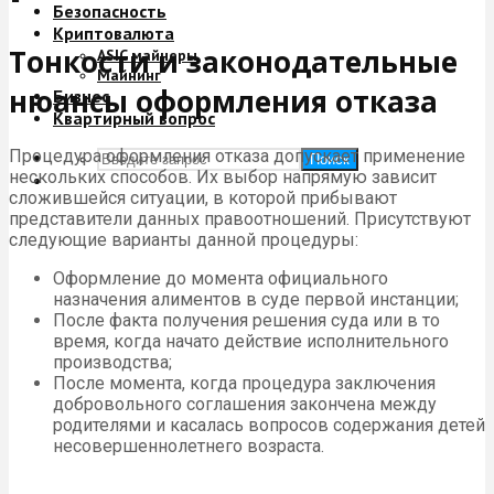
Безопасность
Криптовалюта
Тонкости и законодательные
ASIC майнеры
Майнинг
нюансы оформления отказа
Бизнес
Квартирный вопрос
Процедура оформления отказа допускает применение
Поиск
нескольких способов. Их выбор напрямую зависит
сложившейся ситуации, в которой прибывают
представители данных правоотношений. Присутствуют
следующие варианты данной процедуры:
Оформление до момента официального
назначения алиментов в суде первой инстанции;
После факта получения решения суда или в то
время, когда начато действие исполнительного
производства;
После момента, когда процедура заключения
добровольного соглашения закончена между
родителями и касалась вопросов содержания детей
несовершеннолетнего возраста.