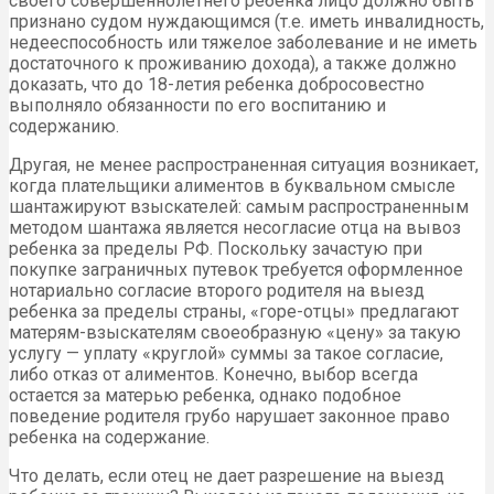
своего совершеннолетнего ребенка лицо должно быть
признано судом нуждающимся (т.е. иметь инвалидность,
недееспособность или тяжелое заболевание и не иметь
достаточного к проживанию дохода), а также должно
доказать, что до 18-летия ребенка добросовестно
выполняло обязанности по его воспитанию и
содержанию.
Другая, не менее распространенная ситуация возникает,
когда плательщики алиментов в буквальном смысле
шантажируют взыскателей: самым распространенным
методом шантажа является несогласие отца на вывоз
ребенка за пределы РФ. Поскольку зачастую при
покупке заграничных путевок требуется оформленное
нотариально согласие второго родителя на выезд
ребенка за пределы страны, «горе-отцы» предлагают
матерям-взыскателям своеобразную «цену» за такую
услугу — уплату «круглой» суммы за такое согласие,
либо отказ от алиментов. Конечно, выбор всегда
остается за матерью ребенка, однако подобное
поведение родителя грубо нарушает законное право
ребенка на содержание.
Что делать, если отец не дает разрешение на выезд