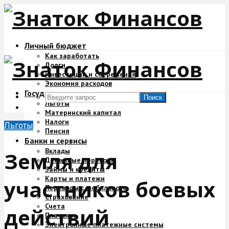
Личный бюджет
Как заработать
Долги
Инвестиции и сбережения
Экономия расходов
Государство и деньги
Поиск
Льготы
Материнский капитал
Налоги
Льготы
Пенсия
Банки и сервисы
Вклады
Земля для
Денежные переводы
Займы и кредиты
Карты и платежи
участников боевых
Переводы с мобильного
Страхование
Счета
действий
Платежи
Электронные платежные системы