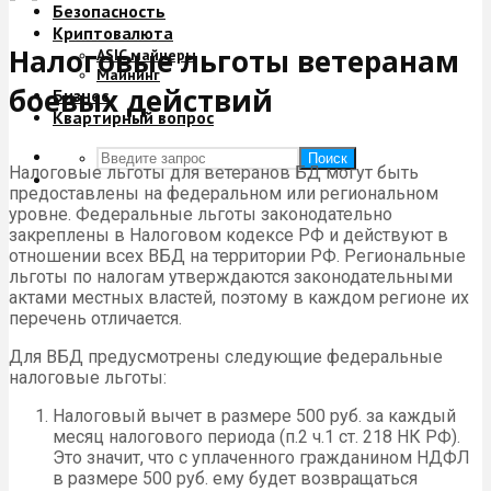
Безопасность
Криптовалюта
Налоговые льготы ветеранам
ASIC майнеры
Майнинг
боевых действий
Бизнес
Квартирный вопрос
Поиск
Налоговые льготы для ветеранов БД могут быть
предоставлены на федеральном или региональном
уровне. Федеральные льготы законодательно
закреплены в Налоговом кодексе РФ и действуют в
отношении всех ВБД на территории РФ. Региональные
льготы по налогам утверждаются законодательными
актами местных властей, поэтому в каждом регионе их
перечень отличается.
Для ВБД предусмотрены следующие федеральные
налоговые льготы:
Налоговый вычет в размере 500 руб. за каждый
месяц налогового периода (п.2 ч.1 ст. 218 НК РФ).
Это значит, что с уплаченного гражданином НДФЛ
в размере 500 руб. ему будет возвращаться