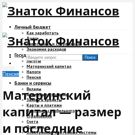
Личный бюджет
Как заработать
Долги
Инвестиции и сбережения
Экономия расходов
Государство и деньги
Поиск
Льготы
Материнский капитал
Налоги
Пенсия
Пенсия
Банки и сервисы
Вклады
Материнский
Денежные переводы
Займы и кредиты
Карты и платежи
капитал — размер
Переводы с мобильного
Страхование
Счета
и последние
Платежи
Электронные платежные системы