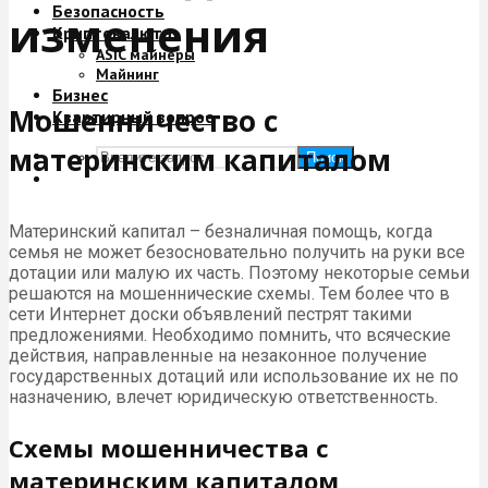
Безопасность
изменения
Криптовалюта
ASIC майнеры
Майнинг
Бизнес
Мошенничество с
Квартирный вопрос
материнским капиталом
Поиск
Материнский капитал – безналичная помощь, когда
семья не может безосновательно получить на руки все
дотации или малую их часть. Поэтому некоторые семьи
решаются на мошеннические схемы. Тем более что в
сети Интернет доски объявлений пестрят такими
предложениями. Необходимо помнить, что всяческие
действия, направленные на незаконное получение
государственных дотаций или использование их не по
назначению, влечет юридическую ответственность.
Схемы мошенничества с
материнским капиталом