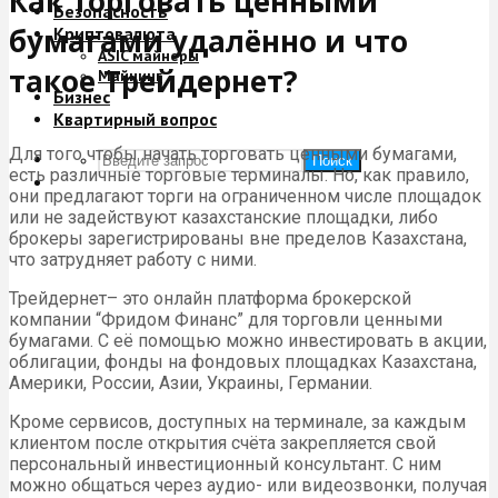
Как торговать ценными
Безопасность
бумагами удалённо и что
Криптовалюта
ASIC майнеры
такое Трейдернет?
Майнинг
Бизнес
Квартирный вопрос
Для того чтобы начать торговать ценными бумагами,
Поиск
есть различные торговые терминалы. Но, как правило,
они предлагают торги на ограниченном числе площадок
или не задействуют казахстанские площадки, либо
брокеры зарегистрированы вне пределов Казахстана,
что затрудняет работу с ними.
Трейдернет– это онлайн платформа брокерской
компании “Фридом Финанс” для торговли ценными
бумагами. С её помощью можно инвестировать в акции,
облигации, фонды на фондовых площадках Казахстана,
Америки, России, Азии, Украины, Германии.
Кроме сервисов, доступных на терминале, за каждым
клиентом после открытия счёта закрепляется свой
персональный инвестиционный консультант. С ним
можно общаться через аудио- или видеозвонки, получая