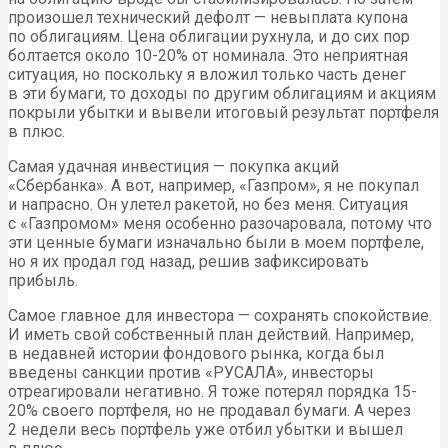
произошел технический дефолт — невыплата купона
по облигациям. Цена облигации рухнула, и до сих пор
болтается около 10-20% от номинала. Это неприятная
ситуация, но поскольку я вложил только часть денег
в эти бумаги, то доходы по другим облигациям и акциям
покрыли убытки и вывели итоговый результат портфеля
в плюс.
Самая удачная инвестиция — покупка акций
«Сбербанка». А вот, например, «Газпром», я не покупал
и напрасно. Он улетел ракетой, но без меня. Ситуация
с «Газпромом» меня особенно разочаровала, потому что
эти ценные бумаги изначально были в моем портфеле,
но я их продал год назад, решив зафиксировать
прибыль.
Самое главное для инвестора — сохранять спокойствие.
И иметь свой собственный план действий. Например,
в недавней истории фондового рынка, когда был
введены санкции против «РУСАЛА», инвесторы
отреагировали негативно. Я тоже потерял порядка 15-
20% своего портфеля, но не продавал бумаги. А через
2 недели весь портфель уже отбил убытки и вышел