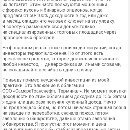
их потратит. Этим часто пользуются мошенники
с форекс-кухонь и бинарных опционов, когда
предлагают 50-100% доходности в год или даже
в месяц, ожидая что человек клюнет на эту уловку.
Я советую размещать свои деньги только
на специализированных торговых площадках через
проверенных брокеров.
На фондовом рынке тоже происходят ситуации, когда
инвесторы теряют вложения. Но от этого есть
прекрасное средство, которое должен использовать
любой инвестор, — диверсификация. Иными словами,
не складывайте все яйца в одну корзину.
Приведу пример неудачной инвестиции из моей
практики. Это вложение в облигации
ООО «СамараТранснефть-Терминал». На момент покупки
доходность по этим облигациям доходила до 15%. Затем
я один или два раза получил купонный доход. Ничто
не предвещало беды, но потом началась странная возня
на заводе по переработке: сначала пожар, потом
заявление о банкротстве, дальше отзыв заявления
о банкротстве. Я пропустил этот момент, и цена
на облигацию вроде бы стабилизировалась. Но затем