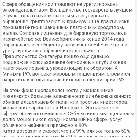
Сфера обращения криптовалют не урегулирована
законодательством. Большинство государств в лучшем
случае только начали пытаться урегулировать
обращение криптовалют. К примеру, США практически
признали биткоин законным платежным средством,
выдав Coinbase лицензии для биржевую торговлю, а
казначейство же Великобритании в конце 2014 года
обращалось к сообществу энтузиастов Bitcoin с целью
урегулированию обращения криптовалют.
Правительство Сингапура пошло еще дальше,
поддержав использование биткоинов и опубликовав
налоговые правила, управляющие их оборотом. А
Минфин РФ, вопреки мировым тенденциям, стремится
запретить использование биткоин на территории РФ.
На этом фоне неопределенности у мошенников
появляются большие возможности для безнаказанного
обмана владельцев биткоин или простых инвесторов,
желающих заработать в Интернете. Это касается и
сферы облачного майнинга. Субъективно мы оцениваем
долю мошенников среди компаний из сферы услуг
облачного майнинга примерно в 90%.
Ктото возразит и скажет, что их 99% или же только 50%
являются мошенниками. Но 10% среди сотен компаний,