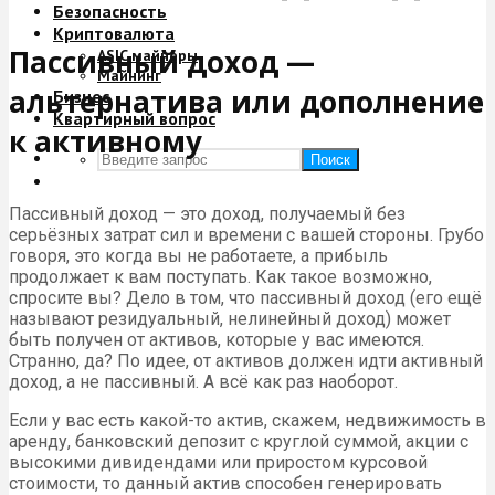
Безопасность
Криптовалюта
Пассивный доход —
ASIC майнеры
Майнинг
альтернатива или дополнение
Бизнес
Квартирный вопрос
к активному
Поиск
Пассивный доход — это доход, получаемый без
серьёзных затрат сил и времени с вашей стороны. Грубо
говоря, это когда вы не работаете, а прибыль
продолжает к вам поступать. Как такое возможно,
спросите вы? Дело в том, что пассивный доход (его ещё
называют резидуальный, нелинейный доход) может
быть получен от активов, которые у вас имеются.
Странно, да? По идее, от активов должен идти активный
доход, а не пассивный. А всё как раз наоборот.
Если у вас есть какой-то актив, скажем, недвижимость в
аренду, банковский депозит с круглой суммой, акции с
высокими дивидендами или приростом курсовой
стоимости, то данный актив способен генерировать