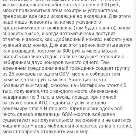
желающий, заплатив абонентскую плату в 300 руб.,
может пользоваться этим нехитрым устройством,
превращая все свои исходящие во входящие. Для этого
надо лишь позвонить на номер указанного
предприимчивого гражданина (там будет занято), затем
сбросить вызов, и когда автоматически поступит
ответный звонок, как «добавочный номер» набрать уже
нужный вам номер. Для вас этот звонок засчитывается
как входящий, поэтому за 300 руб. в месяц можно
звонить сколько угодно, если не смущает волокита с
набиранием двух номеров вместо одного. Тем
временем предприимчивый гражданин создает группу
из 25 номеров на одном GSM-мосте и собирает тем
самым 7,5 тыс. руб. в месяц. Учитывая то, что
безлимитный тариф, скажем, на «Мегафоне» стоит 4,5
тыс., получается, что с каждого моста «бизнесмен»
наваривает по 3 тыс. в месяц, правда, при полной
загрузке своей АТС. Подобные услуги вовсю
рекламируются в Интернете. Юридически здесь всё
чисто, однако владельцы GSM-мостов всё равно
существуют на полулегальном положении и не светятся
лишний раз – ведь мобильный оператор, узнав о трюке,
может попросту отключить им номер.