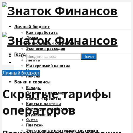
Личный бюджет
Как заработать
Долги
Инвестиции и сбережения
Экономия расходов
Государство и деньги
Поиск
Льготы
Материнский капитал
Налоги
Личный бюджет
Пенсия
Банки и сервисы
Вклады
Скрытые тарифы
Денежные переводы
Займы и кредиты
Карты и платежи
операторов
Переводы с мобильного
Страхование
Счета
Платежи
Электронные платежные системы