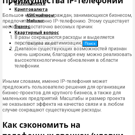
Преимущества IP-телефонии
Безопасность
Криптовалюта
Большое количество граждан, занимающихся бизнесом,
ASIC майнеры
Майнинг
предпочитает именно IP-телефонию. Этому существует
Бизнес
несколько достаточно весомых причин:
Квартирный вопрос
В разы сокращаются расходы и выделяется
перспектива их оптимизации;
Поиск
Диапазон существующих возможностей признан
очень широким, благодаря ему можно реализовать
высокотехнологичные обновления в области
телефонии.
Иными словами, именно IP-телефония может
предложить пользователю решения для организации
бизнес-проектов для крупного бизнеса, а также для
маленьких предприятий. Масштабы и размер проекта
не оказывают эффекта на качество связи и в любом
случае сокращают существующие расходы.
Как сэкономить на