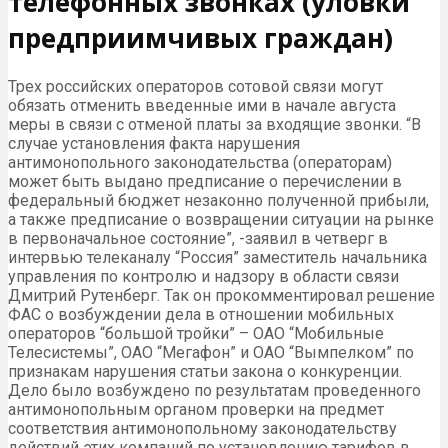
телефонных звонках (уловки
предприимчивых граждан)
Трех российских операторов сотовой связи могут
обязать отменить введенные ими в начале августа
меры в связи с отменой платы за входящие звонки. “В
случае установления факта нарушения
антимонопольного законодательства (операторам)
может быть выдано предписание о перечислении в
федеральный бюджет незаконно полученной прибыли,
а также предписание о возвращении ситуации на рынке
в первоначальное состояние”, -заявил в четверг в
интервью телеканалу “Россия” заместитель начальника
управления по контролю и надзору в области связи
Дмитрий Рутенберг. Так он прокомментировал решение
ФАС о возбуждении дела в отношении мобильных
операторов “большой тройки” – ОАО “Мобильные
Телесистемы”, ОАО “Мегафон” и ОАО “Вымпелком” по
признакам нарушения статьи закона о конкуренции.
Дело было возбуждено по результатам проведенного
антимонопольным органом проверки на предмет
соответствия антимонопольному законодательству
действий этих компаний по установлению тарифов в