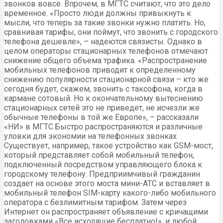
звонков вовсе. Впрочем, в МГТС считают, что это дело
временное. «Просто люди должны привыкнуть к
мысли, что теперь за такие звонки нужно платить. Но,
сравнивая тарифы, они поймут, что звонить с городского
телефона дешевле», – надеются связисты. Однако в
целом операторы стационарных телефонов отмечают
снижение общего объема трафика. «Распространение
мобильных телефонов приводит к определенному
снижению популярности стационарной связи – кто же
сегодня будет, скажем, звонить с таксофона, когда в
кармане сотовый. Но к окончательному вытеснению
стационарных сетей это не приведет, не исчезли же
обычные телефоны в той же Европе», – рассказали
«НИ» в МГТС.Быстро распространяются и различные
уловки для экономии на телефонных звонках.
Существует, например, такое устройство как GSM-мост,
который представляет собой мобильный телефон,
подключенный посредством управляющего блока к
городскому телефону. Предприимчивый гражданин
создает на основе этого моста мини-АТС и вставляет в
мобильный телефон SIM-карту какого-либо мобильного
оператора с безлимитным тарифом. Затем через
Интернет он распространяет объявление с кричащими
заголовками «Все исходящие бесплатно!», и любой