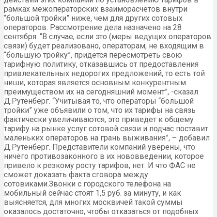
рамках межоператорских взаиморасчетов внутри
“большой тройки” ниже, чем для других сотовых
операторов. Рассмотрение дела назначено на 28
сентября. “В случае, если это (меры ведущих операторов
связи) будет реализовано, операторам, не входящим в
“большую тройку”, придется пересмотреть свою
тарифную политику, отказавшись от предоставления
привлекательных недорогих предложений, то есть той
ниши, которая является основным конкурентным
преимуществом их на сегодняшний момент”, -сказал
Д.Рутенберг. “Учитывая то, что операторы “большой
тройки” уже объявили о том, что их тарифы на связь
фактически увеличиваются, это приведет к общему
тарифу на рынке услуг сотовой связи и подчас поставит
маленьких операторов на грань выживания”, – добавил
Д.Рутенберг. Представители компаний уверены, что
ничего противозаконного в их нововведении, которое
привело к резкому росту тарифов, нет. И что ФАС не
сможет доказать факта сговора между
сотовиками.Звонки с городского телефона на
мобильный сейчас стоят 1,5 руб. за минуту, и как
выясняется, для многих москвичей такой суммы
оказалось достаточно, чтобы отказаться от подобных