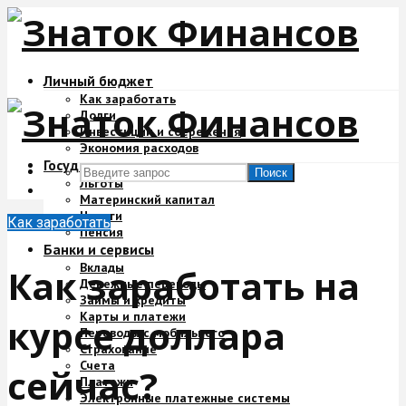
Личный бюджет
Как заработать
Долги
Инвестиции и сбережения
Экономия расходов
Государство и деньги
Поиск
Льготы
Материнский капитал
Налоги
Как заработать
Пенсия
Банки и сервисы
Вклады
Как заработать на
Денежные переводы
Займы и кредиты
Карты и платежи
курсе доллара
Переводы с мобильного
Страхование
Счета
сейчас?
Платежи
Электронные платежные системы