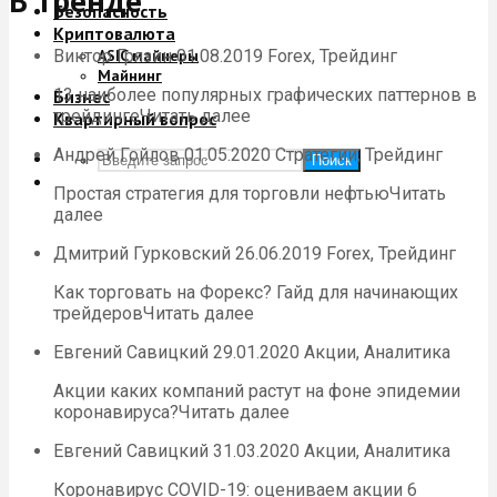
В тренде
Безопасность
Криптовалюта
Виктор Грязин 01.08.2019 Forex, Трейдинг
ASIC майнеры
Майнинг
13 наиболее популярных графических паттернов в
Бизнес
трейдингеЧитать далее
Квартирный вопрос
Андрей Гойлов 01.05.2020 Стратегии, Трейдинг
Поиск
Простая стратегия для торговли нефтьюЧитать
далее
Дмитрий Гурковский 26.06.2019 Forex, Трейдинг
Как торговать на Форекс? Гайд для начинающих
трейдеровЧитать далее
Евгений Савицкий 29.01.2020 Акции, Аналитика
Акции каких компаний растут на фоне эпидемии
коронавируса?Читать далее
Евгений Савицкий 31.03.2020 Акции, Аналитика
Коронавирус COVID-19: оцениваем акции 6