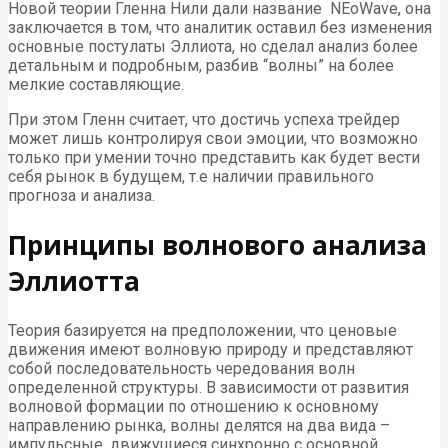
Новой теории Гленна Нили дали название NEoWave, она
заключается в том, что аналитик оставил без изменения
основные постулаты Эллиота, но сделал анализ более
детальным и подробным, разбив “волны” на более
мелкие составляющие.
При этом Гленн считает, что достичь успеха трейдер
может лишь контролируя свои эмоции, что возможно
только при умении точно представить как будет вести
себя рынок в будущем, т.е наличии правильного
прогноза и анализа.
Принципы волнового анализа
Эллиотта
Теория базируется на предположении, что ценовые
движения имеют волновую природу и представляют
собой последовательность чередования волн
определенной структуры. В зависимости от развития
волновой формации по отношению к основному
направлению рынка, волны делятся на два вида –
импульсные, движущиеся синхронно с основной