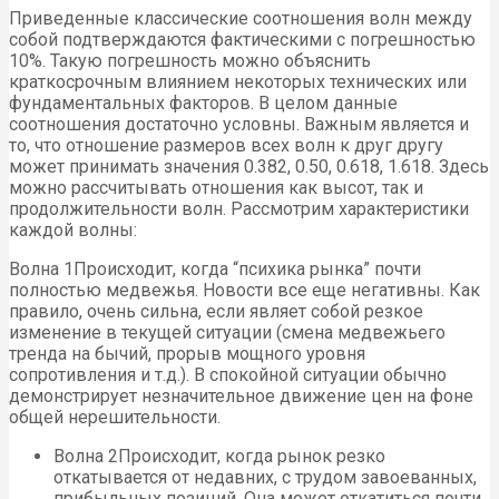
Приведенные классические соотношения волн между
собой подтверждаются фактическими с погрешностью
10%. Такую погрешность можно объяснить
краткосрочным влиянием некоторых технических или
фундаментальных факторов. В целом данные
соотношения достаточно условны. Важным является и
то, что отношение размеров всех волн к друг другу
может принимать значения 0.382, 0.50, 0.618, 1.618. Здесь
можно рассчитывать отношения как высот, так и
продолжительности волн. Рассмотрим характеристики
каждой волны:
Волна 1Происходит, когда “психика рынка” почти
полностью медвежья. Новости все еще негативны. Как
правило, очень сильна, если являет собой резкое
изменение в текущей ситуации (смена медвежьего
тренда на бычий, прорыв мощного уровня
сопротивления и т.д.). В спокойной ситуации обычно
демонстрирует незначительное движение цен на фоне
общей нерешительности.
Волна 2Происходит, когда рынок резко
откатывается от недавних, с трудом завоеванных,
прибыльных позиций. Она может откатиться почти