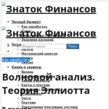
Личный бюджет
Как заработать
Долги
Инвестиции и сбережения
Экономия расходов
Государство и деньги
Поиск
Льготы
Материнский капитал
Налоги
Как заработать
Пенсия
Банки и сервисы
Вклады
Волновой анализ.
Денежные переводы
Займы и кредиты
Карты и платежи
Теория Эллиотта
Переводы с мобильного
Страхование
Счета
Платежи
Электронные платежные системы