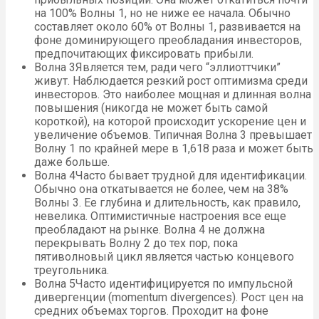
на 100% Волны 1, но не ниже ее начала. Обычно
составляет около 60% от Волны 1, развивается на
фоне доминирующего преобладания инвесторов,
предпочитающих фиксировать прибыли.
Волна 3Является тем, ради чего “эллиоттчики”
живут. Наблюдается резкий рост оптимизма среди
инвесторов. Это наиболее мощная и длинная волна
повышения (никогда не может быть самой
короткой), на которой происходит ускорение цен и
увеличение объемов. Типичная Волна 3 превышает
Волну 1 по крайней мере в 1,618 раза и может быть
даже больше.
Волна 4Часто бывает трудной для идентификации.
Обычно она откатывается не более, чем на 38%
Волны 3. Ее глубина и длительность, как правило,
невелика. Оптимистичные настроения все еще
преобладают на рынке. Волна 4 не должна
перекрывать Волну 2 до тех пор, пока
пятиволновый цикл является частью концевого
треугольника.
Волна 5Часто идентифицируется по импульсной
дивергенции (momentum divergences). Рост цен на
средних объемах торгов. Проходит на фоне