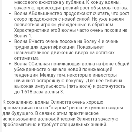
массового ажиотажа у публики. К концу волны,
зачастую, происходит резкий рост объемов торгов.
Волна AБольшинство продолжают считать, что рост
скоро продолжится с новой силой. Но уже начали
появляться игроки, убежденные в обратном.
Характеристики этой волны часто очень похожи на
Волну 1.
Волна BЧасто очень похожа на Волну 4 и очень
трудна для идентификации. Показывает
незначительное движение вверх на остатках
оптимизма.
Волна CСильная понижающая волна на фоне общей
убежденности о начале новой понижающей
тенденции. Между тем, некоторые инвесторы
начинают осторожную покупку. Для нее типична
высокая импульсность (пять волн) и растянутость
до 1.618 раза волны 3.
К сожалению, волны Эллиотта очень хорошо
просматриваются на “старом” рынке и туманно видны
для будущего. В связи с этим практическое
использование волновой теории Эллиотта зачастую
проблематично и требует специальных знаний.