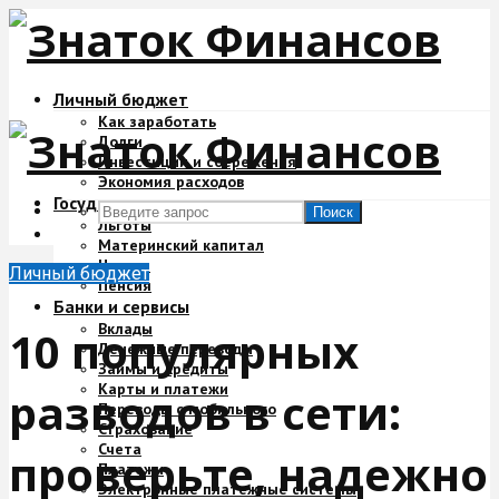
Личный бюджет
Как заработать
Долги
Инвестиции и сбережения
Экономия расходов
Государство и деньги
Поиск
Льготы
Материнский капитал
Налоги
Личный бюджет
Пенсия
Банки и сервисы
Вклады
10 популярных
Денежные переводы
Займы и кредиты
Карты и платежи
разводов в сети:
Переводы с мобильного
Страхование
Счета
проверьте, надежно
Платежи
Электронные платежные системы