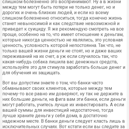
слишком болезненно это воспринимают. Ну а в жизни
между тем могут быть потери не только денег, но и
дорогих и очень близких людей, и если ко всему
слишком болезненно относиться, тогда конечно жизнь
станет невыносимой и как следствие невозможной и
приведет к суициду. Я же рекомендую смотреть на все
проще, особенно на то, что имеет отношение к деньгам,
которые никогда ценностью не являлись, это условная
ценность, условность которой непостоянна. Так что, не
только вашей жизни деньги не стоят, но и даже ваших
переживаний на их счет, а уж если случилось так, что
какая-нибудь собака лишила вас денежных средств,
используйте это для стимула заработать больше денег и
для обучения их защищать.
Вот вы допустим знаете о том, что банки часто
обманывают своих клиентов, которые между тем
почему-то все равно им доверяют, ну так не держите в
них большие деньги, на фига вам эти банки, если деньги
могут работать, учитесь лучше их инвестировать. А если
вашей суммы для инвестиций недостаточно, тогда
лучше храните деньги у себя дома, в достаточно
надежном месте. В банки деньги следует класть лишь в
исключительных случаях. Вот кстати если вы следите за