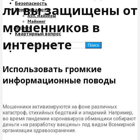
Безопасность
ли вы защищены от
Криптовалюта
ASIC майнеры
Майнинг
мошенников в
Бизнес
Квартирный вопрос
интернете
Поиск
Использовать громкие
информационные поводы
Мошенники активизируются на фоне различных
катастроф, стихийных бедствий и эпидемий. Например,
во время пандемии коронавируса обманщики собирают
деньги «на разработку вакцины» под видом Всемирной
организации здравоохранения.