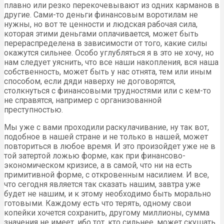
плавно или резко перекочевывают из одних карманов в
другие. Сами-то деньги финансовым воротилам не
нужны, но вот те ценности и людская рабочая сила,
которая этими деньгами оплачивается, может быть
перераспределена в зависимости от того, какие силы
окажутся сильнее. Особо углубляться я в это не хочу, но
нам следует уяснить, что все наши накопления, вся наша
собственность, может быть у нас отнята, тем или иным
способом, если дяди наверху не договорятся,
столкнуться с финансовыми трудностями или с кем-то
не справятся, например с организованной
преступностью.
Мы уже с вами проходили раскулачивание, ну так вот,
подобное в нашей стране и не только в нашей, может
повториться в любое время. И это произойдет уже не в
той затертой ложью форме, как при финансово-
экономическом кризисе, а в самой, что ни на есть
примитивной форме, с откровенным насилием. И все,
что сегодня является так сказать нашим, завтра уже
будет не нашим, и к этому необходимо быть морально
готовыми. Каждому есть что терять, одному свои
копейки хочется сохранить, другому миллионы, сумма
значения не имеет, ибо тот, кто сильнее, может скушать