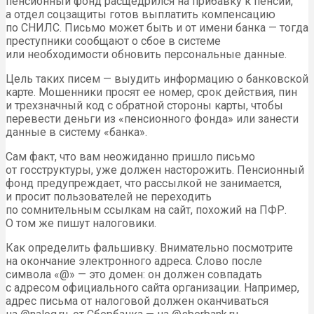
пенсионный фонд расщедрился на прибавку к пенсии,
а отдел соцзащиты готов выплатить компенсацию
по СНИЛС. Письмо может быть и от имени банка — тогда
преступники сообщают о сбое в системе
или необходимости обновить персональные данные.
Цель таких писем — выудить информацию о банковской
карте. Мошенники просят ее номер, срок действия, пин
и трехзначный код с обратной стороны карты, чтобы
перевести деньги из «пенсионного фонда» или занести
данные в систему «банка».
Сам факт, что вам неожиданно пришло письмо
от госструктуры, уже должен насторожить. Пенсионный
фонд предупреждает, что рассылкой не занимается,
и просит пользователей не переходить
по сомнительным ссылкам на сайт, похожий на ПФР.
О том же пишут налоговики.
Как определить фальшивку. Внимательно посмотрите
на окончание электронного адреса. Слово после
символа «@» — это домен: он должен совпадать
с адресом официального сайта организации. Например,
адрес письма от налоговой должен оканчиваться