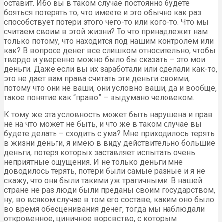
оставит. Ибо вы в таком случае постоянно будете
бояться потерять то, что имеете и это обычно как раз
способствует потери этого чего-то или кого-то. Что мы
считаем своим в этой жизни? То что принадлежит нам
только потому, что находится под нашим контролем или
как? В вопросе денег все слишком относительно, чтобы
твердо и уверенно можно было бы сказать – это мои
деньги. Даже если вы их заработали или сделали как-то,
это не дает вам права считать эти деньги своими,
потому что они не ваши, они условно ваши, да и вообще,
такое понятие как “право” – выдумано человеком.
К тому же эта условность может быть нарушена и прав
не на что может не быть, и что же в таком случае вы
будете делать – сходить с ума? Мне приходилось терять
в жизни деньги, я имею в виду действительно большие
деньги, потеря которых заставляет испытать очень
неприятные ощущения. И не только деньги мне
доводилось терять, потери были самые разные и я не
скажу, что они были такими уж трагичными. В нашей
стране не раз люди были преданы своим государством,
ну, во всяком случае в том его составе, каким оно было
во время обесценивания денег, тогда мы наблюдали
откровенное, циничное воровство, с которым