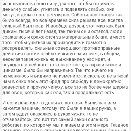
использовать свою силу для того, чтобы отнимать
деньги у слабых, угнетать и подавлять слабых, они
могут, и делают это регулярно. Собственно говоря, так
было всегда, во все времена сила решала все, всегда
сильный был прав. И вообще друзья, этот мир как был
диким, тысячи лет назад, так таким он и остался, люди
сражались и сражаются за материальные блага, вместо
того, чтобы учиться их производить и грамотно
распределять, сильные совершают противоправные
действия против слабых и живут за их счет, в общем,
веселая такая жизнь на выживание у нас идет, и
осуждать в ней кого-то конкретного, в паразитизме и
цинизме, было бы неправильно. Так что ничего не
изменилось и видимо не изменится, и сколько не втирай
нам в очко весь этот бред про свободу и демократию,
равенство и прочую чепуху, все это не более чем ширма
для овец, которых как ели, так и продолжают есть.
И если речь идет о деньгах, которые были, как вам
кажется вашими, потому что были в ваших руках, а
затем вдруг оказались в руках чужих, то не
отчаивайтесь, это вот тот самый закон сильного
работает, по которому мы и живем в этом мире. Главное
помните, что все в этой жизни является нашим, лишь на