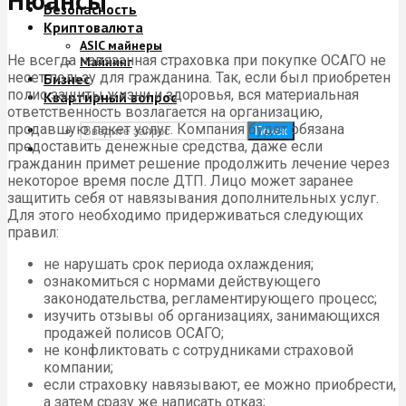
Нюансы
Безопасность
Криптовалюта
ASIC майнеры
Не всегда навязанная страховка при покупке ОСАГО не
Майнинг
несет пользу для гражданина. Так, если был приобретен
Бизнес
полис защиты жизни и здоровья, вся материальная
Квартирный вопрос
ответственность возлагается на организацию,
продавшую пакет услуг. Компания будет обязана
Поиск
предоставить денежные средства, даже если
гражданин примет решение продолжить лечение через
некоторое время после ДТП. Лицо может заранее
защитить себя от навязывания дополнительных услуг.
Для этого необходимо придерживаться следующих
правил:
не нарушать срок периода охлаждения;
ознакомиться с нормами действующего
законодательства, регламентирующего процесс;
изучить отзывы об организациях, занимающихся
продажей полисов ОСАГО;
не конфликтовать с сотрудниками страховой
компании;
если страховку навязывают, ее можно приобрести,
а затем сразу же написать отказ;