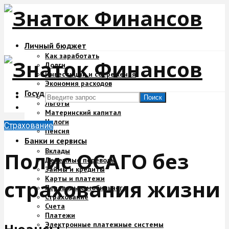
Личный бюджет
Как заработать
Долги
Инвестиции и сбережения
Экономия расходов
Государство и деньги
Поиск
Льготы
Материнский капитал
Налоги
Страхование
Пенсия
Банки и сервисы
Вклады
Полис ОСАГО без
Денежные переводы
Займы и кредиты
Карты и платежи
страхования жизни
Переводы с мобильного
Страхование
Счета
Платежи
Электронные платежные системы