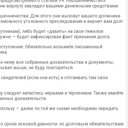
, предусмотренного статьей УК «Мошенничество».
и не вернул) завладел вашими денежными средствами.
ошенничества. Для этого они вызовут вашего должника
 возможного уголовного преследования и вернет вам долг.
упникам), либо будет «давить» на свое тяжелое
нужно — будет зафиксирован факт признания долга.
преступления. Обязательно возьмите письменный
ика.
 к нему все собранные доказательства и документы,
сывал выше, не буду повторяться.
свидетелей (если они есть) и отстаивать там свои
му следует запастись нервами и терпением. Также имейте
ранных доказательств.
 пользу — далее по той же схеме необходимо передать
и о сроке исковой давности: по долговым обязательствам