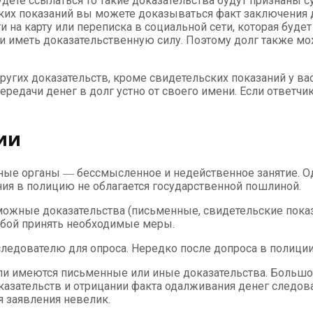
 будете ссылаться то такие доказательства будут признан
ких показаний вы можете доказываться факт заключения 
и на карту или переписка в социальной сети, которая буде
, и иметь доказательственную силу. Поэтому долг также м
ругих доказательств, кроме свидетельских показаний у вас
редачи денег в долг устно от своего имени. Если ответчик
ии
ные органы ― бессмысленное и недейственное занятие. О
ния в полицию не облагается государственной пошлиной.
можные доказательства (письменные, свидетельские показ
ьбой принять необходимые меры.
следователю для опроса. Нередко после допроса в полиц
ли имеются письменные или иные доказательства. Большо
казательств и отрицании факта одалживания денег следов
я заявления невелик.