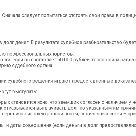
. Сначала следует попытаться отстоять свои права в полиц
 долг денег. В результате судебное разбирательство будет
щью профессиональных юристов.
олга: если он составляет 50 000 рублей, госпошлина равн
ярию судебного органа.
ии судебного решения играют предоставленные доказател
могут выступать:
орых становится ясно, что заемщик согласен с наличием у 
 отказывается выплачивать долг по указанным им причин
 переписок из электронной почты, социальных сетей – п
мы и даты совершения (если деньги в долг предоставляли