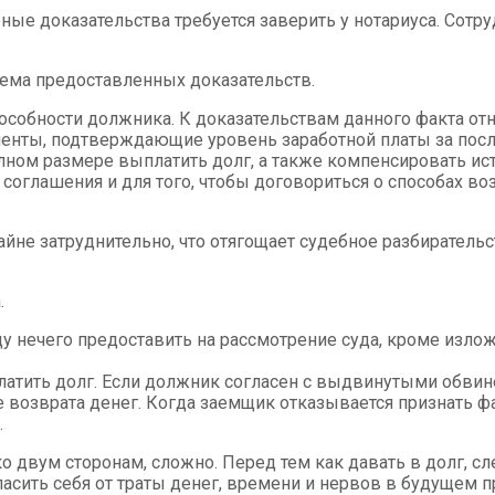
обные доказательства требуется заверить у нотариуса. Со
ъема предоставленных доказательств.
пособности должника. К доказательствам данного факта от
ументы, подтверждающие уровень заработной платы за посл
 полном размере выплатить долг, а также компенсировать 
 соглашения и для того, чтобы договориться о способах в
айне затруднительно, что отягощает судебное разбиратель
.
тцу нечего предоставить на рассмотрение суда, кроме изл
атить долг. Если должник согласен с выдвинутыми обвине
возврата денег. Когда заемщик отказывается признать фак
.
ко двум сторонам, сложно. Перед тем как давать в долг, с
пасить себя от траты денег, времени и нервов в будущем 