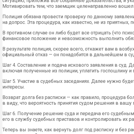
ситуацию, приложив все собранные доказательства, и ука
Мотивировать тем, что заемщик целенаправленно вошел 
Полиция обязана провести проверку по данному заявлен
на допрос. Эта процедура, как известно, не из приятных
В противном случае он либо будет все отрицать (что пси
финансовое положение и невозможность выполнить обязат
В результате полиция, скорее всего, откажет вам в возб
официальный отказ — он понадобится в дальнейшем в су
Шаг 4. Составление и подача искового заявления в суд. 
включая полученные из полиции, уплатить госпошлину и п
Шаг 5. Участие в судебных заседаниях. Далее нужно будет 
интересы.
Возврат долга без расписки — как правило, процедура бо
в виду, что вероятность принятия судом решения в вашу 
Шаг 6. Получение решение суда и передача его судебным
его в службу судебных приставов и контролировать их р
Теперь вы знаете, как вернуть долг под расписку и без 