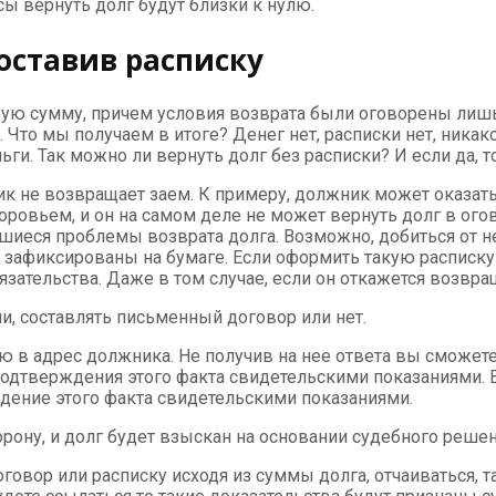
сы вернуть долг будут близки к нулю.
составив расписку
орую сумму, причем условия возврата были оговорены лишь 
Что мы получаем в итоге? Денег нет, расписки нет, никак
. Так можно ли вернуть долг без расписки? И если да, то
ник не возвращает заем. К примеру, должник может оказа
оровьем, и он на самом деле не может вернуть долг в ого
вшиеся проблемы возврата долга. Возможно, добиться от 
зафиксированы на бумаге. Если оформить такую расписку п
зательства. Даже в том случае, если он откажется возвращ
и, составлять письменный договор или нет.
ю в адрес должника. Не получив на нее ответа вы сможете
 подтверждения этого факта свидетельскими показаниями. 
ждение этого факта свидетельскими показаниями.
торону, и долг будет взыскан на основании судебного реше
овор или расписку исходя из суммы долга, отчаиваться, т