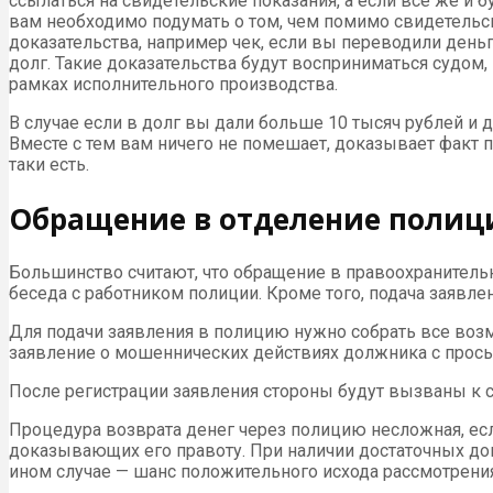
ссылаться на свидетельские показания, а если все же и
вам необходимо подумать о том, чем помимо свидетельс
доказательства, например чек, если вы переводили деньг
долг. Такие доказательства будут восприниматься судом
рамках исполнительного производства.
В случае если в долг вы дали больше 10 тысяч рублей и д
Вместе с тем вам ничего не помешает, доказывает факт пе
таки есть.
Обращение в отделение полиц
Большинство считают, что обращение в правоохранитель
беседа с работником полиции. Кроме того, подача заявле
Для подачи заявления в полицию нужно собрать все воз
заявление о мошеннических действиях должника с прос
После регистрации заявления стороны будут вызваны к 
Процедура возврата денег через полицию несложная, ес
доказывающих его правоту. При наличии достаточных до
ином случае — шанс положительного исхода рассмотрени