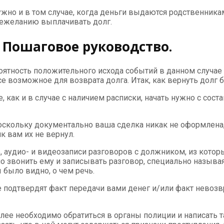
нужно и в том случае, когда деньги выдаются родственник
нежеланию выплачивать долг.
? Пошаговое руководство.
оятность положительного исхода событий в данном случае
е возможное для возврата долга. Итак, как вернуть долг б
 как и в случае с наличием расписки, начать нужно с сост
 поскольку документально ваша сделка никак не оформлен
к вам их не вернул.
 аудио- и видеозаписи разговоров с должником, из которых
о звонить ему и записывать разговор, специально называя
ы было видно, о чем речь.
е подтвердят факт передачи вами денег и/или факт невоз
лее необходимо обратиться в органы полиции и написать 