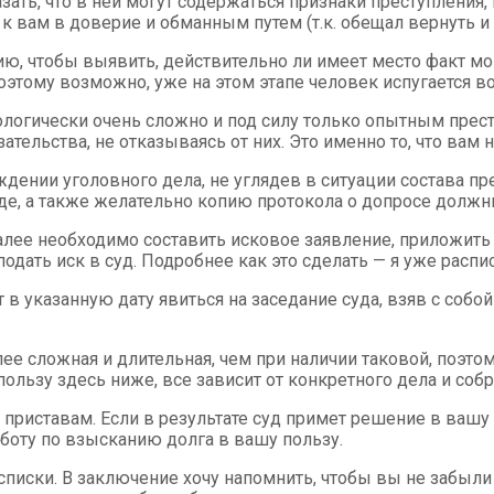
зать, что в ней могут содержаться признаки преступления
к вам в доверие и обманным путем (т.к. обещал вернуть 
ию, чтобы выявить, действительно ли имеет место факт м
, поэтому возможно, уже на этом этапе человек испугается
хологически очень сложно и под силу только опытным прест
ельства, не отказываясь от них. Это именно то, что вам 
уждении уголовного дела, не углядев в ситуации состава 
де, а также желательно копию протокола о допросе должн
Далее необходимо составить исковое заявление, приложить
одать иск в суд. Подробнее как это сделать — я уже распи
в указанную дату явиться на заседание суда, взяв с собой 
лее сложная и длительная, чем при наличии таковой, поэто
пользу здесь ниже, все зависит от конкретного дела и соб
 приставам. Если в результате суд примет решение в вашу
аботу по взысканию долга в вашу пользу.
расписки. В заключение хочу напомнить, чтобы вы не забыл