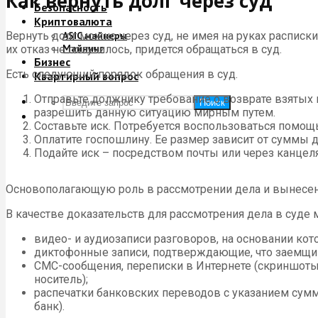
Как вернуть долг через суд
Безопасность
Криптовалюта
Вернуть долг можно через суд, не имея на руках расписки
ASIC майнеры
Майнинг
их отказ не получилось, придется обращаться в суд.
Бизнес
Есть следующий порядок обращения в суд.
Квартирный вопрос
Отправьте должнику требование о возврате взятых в
Поиск
разрешить данную ситуацию мирным путем.
Составьте иск. Потребуется воспользоваться помо
Оплатите госпошлину. Ее размер зависит от суммы д
Подайте иск – посредством почты или через канцел
Основополагающую роль в рассмотрении дела и вынесен
В качестве доказательств для рассмотрения дела в суде 
видео- и аудиозаписи разговоров, на основании кот
диктофонные записи, подтверждающие, что заемщик
СМС-сообщения, переписки в Интернете (скриншоты
носитель);
распечатки банковских переводов с указанием сум
банк).