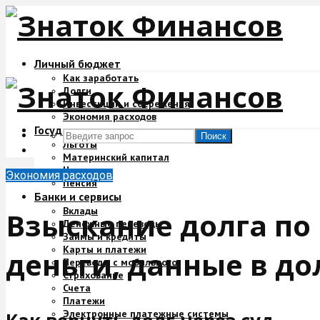
Личный бюджет
Как заработать
Долги
Инвестиции и сбережения
Экономия расходов
Государство и деньги
Поиск
Льготы
Материнский капитал
Налоги
Экономия расходов
Пенсия
Банки и сервисы
Вклады
Взыскание долга по 
Денежные переводы
Займы и кредиты
Карты и платежи
деньги, данные в до
Переводы с мобильного
Страхование
Счета
Платежи
Электронные платежные системы