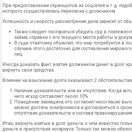
При предоставлении скриншотов из соцсетей и т. д. под
которого осуществлялась переписка с должником.
Успешность и скорость рассмотрения дела зависят от об
Также следует постараться убедить суд в платежес
займа, справки с его текущего места работы и док
В суде ответчику объяснят, что ему потребуется в
случаев этого достаточно для составления мирового
лиц.
Иногда доказать факт взятия должником денег в долг кр
вернуть свои средства.
Влияние на взыскание долга оказывают 2 обстоятельства
Наличие доказательств или их отсутствие. Когда ис
него исход составляет около 10%.
Поведение заемщика, его согласие/несогласие выпл
можно достичь компромисса и договориться о сроке 
отсутствия доказательств и состава правонарушения
Итак, вернуть взятые в долг деньги, о чем известно толь
деньги в присутствии нотариуса. Только так можно обезо