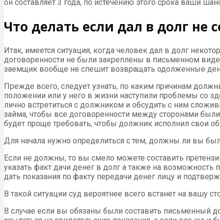
он составляет 3 года, по истечению этого срока ваши шан
Что делать если дал в долг не 
Итак, имеется ситуация, когда человек дал в долг некот
договоренности не были закреплены в письменном виде. 
заемщик вообще не спешит возвращать одолженные деньги
Прежде всего, следует узнать, по каким причинам долж
положении или у него в жизни наступили проблемы со зд
лично встретиться с должником и обсудить с ним сложи
займа, чтобы все договоренности между сторонами были 
будет проще требовать, чтобы должник исполнил свои обя
Для начала нужно определиться с тем, должны ли вы был
Если не должны, то вы смело можете составить претензи
указать факт дачи денег в долг а также на возможность
дать показания по факту передачи денег лицу и подтвер
В такой ситуации суд вероятнее всего встанет на вашу с
В случае если вы обязаны были составить письменный дог